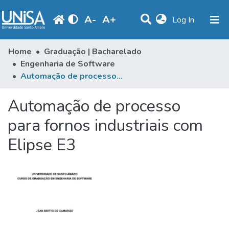
A
-
A
+
(current)
Log In
Communities & Collections
Home
Graduação | Bacharelado
Engenharia de Software
Statistics
Automação de processo para fornos industriais com Elipse E3
Browse
Automação de processo
Produção Docente
para fornos industriais com
Library
Elipse E3
Periodicals