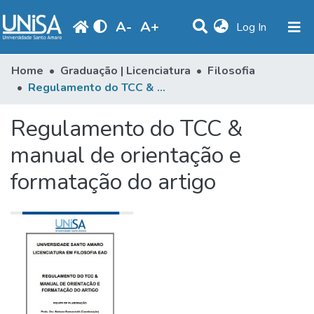
A
-
A
+
(current)
Log In
Communities & Collections
Home
Graduação | Licenciatura
Filosofia
Regulamento do TCC & manual de orientação e formatação do artigo
Statistics
Regulamento do TCC &
Browse
manual de orientação e
Produção Docente
formatação do artigo
Library
Periodicals