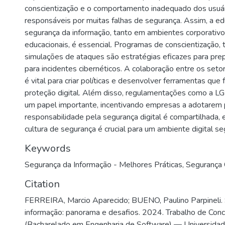
conscientização e o comportamento inadequado dos usuá
responsáveis por muitas falhas de segurança. Assim, a e
segurança da informação, tanto em ambientes corporativ
educacionais, é essencial. Programas de conscientização,
simulações de ataques são estratégias eficazes para pre
para incidentes cibernéticos. A colaboração entre os seto
é vital para criar políticas e desenvolver ferramentas que 
proteção digital. Além disso, regulamentações como a
um papel importante, incentivando empresas a adotarem p
responsabilidade pela segurança digital é compartilhada
cultura de segurança é crucial para um ambiente digital seg
Keywords
Segurança da Informação - Melhores Práticas
,
Segurança 
Citation
FERREIRA, Marcio Aparecido; BUENO, Paulino Parpineli.
informação: panorama e desafios. 2024. Trabalho de Con
(Bacharelado em Engenharia de Software) — Universida