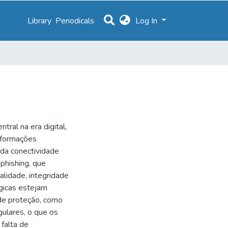
Library
Periodicals
Log In
ral na era digital,
informações
da conectividade
phishing, que
lidade, integridade
gicas estejam
 de proteção, como
gulares, o que os
falta de