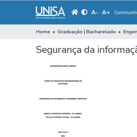
A
-
A
+
Communitie
Home
Graduação | Bacharelado
Engen
Segurança da informaç