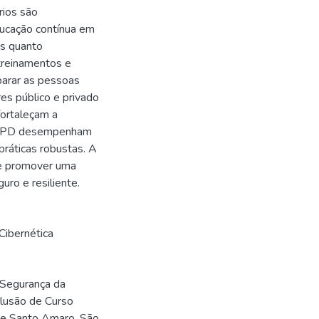
rios são
ducação contínua em
os quanto
 treinamentos e
parar as pessoas
res público e privado
fortaleçam a
 LGPD desempenham
ráticas robustas. A
, e promover uma
uro e resiliente.
Cibernética
 Segurança da
clusão de Curso
de Santo Amaro, São