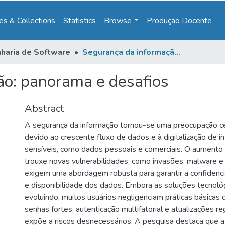
s & Collections
Statistics
Browse
Produção Docente
haria de Software
Segurança da informação: panorama e desafios
ão: panorama e desafios
Abstract
A segurança da informação tornou-se uma preocupação cent
devido ao crescente fluxo de dados e à digitalização de 
sensíveis, como dados pessoais e comerciais. O aumento 
trouxe novas vulnerabilidades, como invasões, malware e 
exigem uma abordagem robusta para garantir a confidencia
e disponibilidade dos dados. Embora as soluções tecnoló
evoluindo, muitos usuários negligenciam práticas básicas
senhas fortes, autenticação multifatorial e atualizações re
expõe a riscos desnecessários. A pesquisa destaca que a 