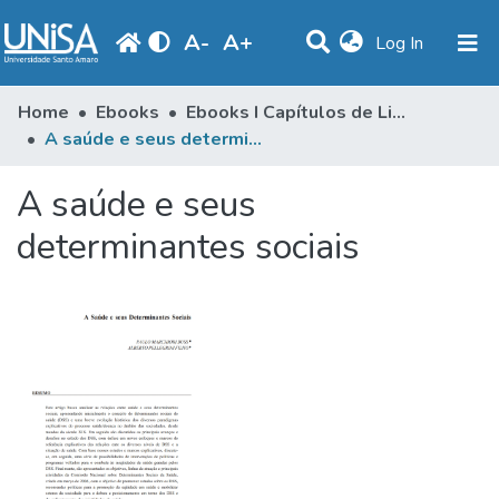
A
-
A
+
(current)
Log In
Communities & Collections
Home
Ebooks
Ebooks I Capítulos de Livros
A saúde e seus determinantes sociais
Statistics
A saúde e seus
Browse
determinantes sociais
Produção Docente
Library
Periodicals