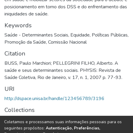
posicionamento em torno dos DSS e do enfrentamento das
iniquidades de saúde.
Keywords
Saúde - Determinantes Sociais
,
Equidade
,
Políticas Públicas
,
Promoção da Saúde
,
Comissão Nacional
Citation
BUSS, Paulo Marchiori; PELLEGRINI FILHO, Alberto. A
saúde e seus determinantes sociais. PHYSIS: Revista de
Saúde Coletiva, Rio de Janeiro, v. 17, n. 1, 2007 p. 77-93.
URI
http://dspace.unisa.br/handle/123456789/3196
Collections
Ebooks I Capítulos de Livros
Coletamos e processamos suas informações pessoais para os
seguintes propósitos:
Autenticação, Preferências,