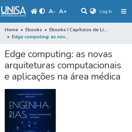
A
-
A
+
(current)
Log In
Communities & Collections
Home
Ebooks
Ebooks I Capítulos de Livros
Edge computing: as novas arquiteturas computacionais e aplicações na área médica
Statistics
Edge computing: as novas
Browse
arquiteturas computacionais
Produção Docente
e aplicações na área médica
Library
Periodicals