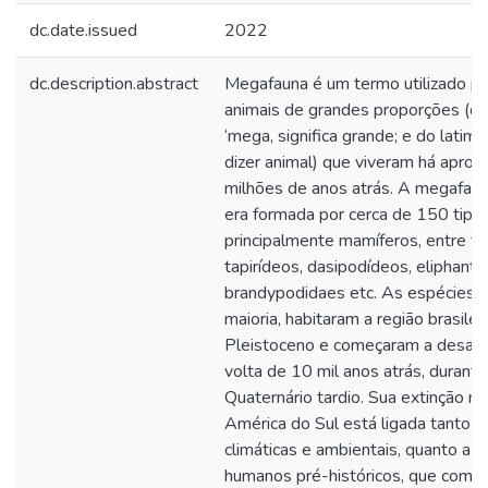
dc.date.issued
2022
dc.description.abstract
Megafauna é um termo utilizado pa
animais de grandes proporções (do
‘mega, significa grande; e do latim, 
dizer animal) que viveram há apro
milhões de anos atrás. A megafauna
era formada por cerca de 150 tipos
principalmente mamíferos, entre fe
tapirídeos, dasipodídeos, eliphanti
brandypodidaes etc. As espécies,
maioria, habitaram a região brasilei
Pleistoceno e começaram a desapa
volta de 10 mil anos atrás, durante
Quaternário tardio. Sua extinção na
América do Sul está ligada tanto 
climáticas e ambientais, quanto a 
humanos pré-históricos, que come