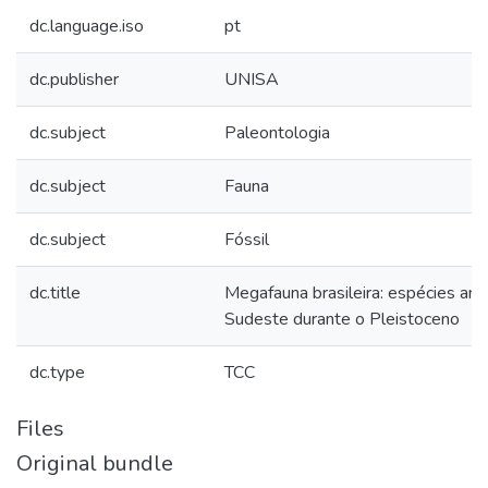
dc.language.iso
pt
dc.publisher
UNISA
dc.subject
Paleontologia
dc.subject
Fauna
dc.subject
Fóssil
dc.title
Megafauna brasileira: espécies ani
Sudeste durante o Pleistoceno
dc.type
TCC
Files
Original bundle