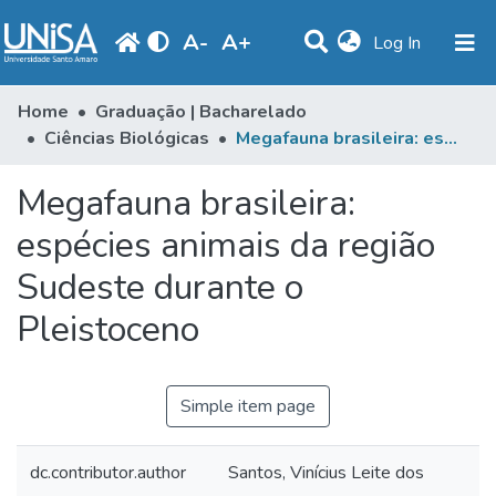
A
-
A
+
(current)
Log In
Communities & Collections
Home
Graduação | Bacharelado
Ciências Biológicas
Megafauna brasileira: espécies animais da região Sudeste durante o Pleistoceno
Statistics
Megafauna brasileira:
Browse
espécies animais da região
Produção Docente
Sudeste durante o
Library
Pleistoceno
Periodicals
Simple item page
dc.contributor.author
Santos, Vinícius Leite dos