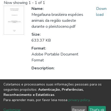
Now showing
1 - 1 of 1
Name:
Down
Megafauna brasileira espécies
load
animais da região sudeste
durante o pleistoceno.pdf
Size:
633.37 KB
Format:
Adobe Portable Document
Format
Description:
Collections
Coletamos e processamos suas informações pessoais para os
seguintes propósitos:
Autenticação, Preferências,
Ciências Biológicas
Reconhecimento e Estatísticas
.
Para aprender mais, por favor leia nossa
privacy policy
.
DSpace software
copyright © 2002-2026
LYRASIS
Customizar
Recusar
That's ok