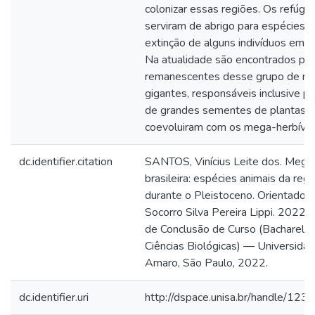
colonizar essas regiões. Os refúgio
serviram de abrigo para espécies, 
extinção de alguns indivíduos em c
Na atualidade são encontrados po
remanescentes desse grupo de m
gigantes, responsáveis inclusive p
de grandes sementes de plantas 
coevoluiram com os mega-herbívor
dc.identifier.citation
SANTOS, Vinícius Leite dos. Mega
brasileira: espécies animais da reg
durante o Pleistoceno. Orientadora
Socorro Silva Pereira Lippi. 2022. 
de Conclusão de Curso (Bacharela
Ciências Biológicas) — Universida
Amaro, São Paulo, 2022.
dc.identifier.uri
http://dspace.unisa.br/handle/1