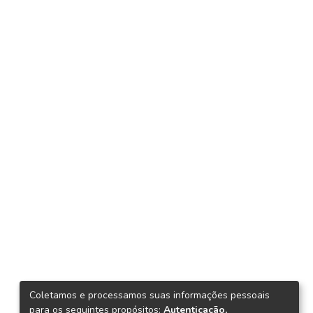
Coletamos e processamos suas informações pessoais
para os seguintes propósitos:
Autenticação,