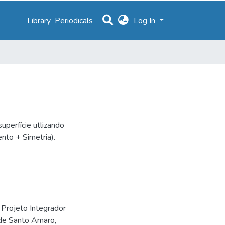
Library
Periodicals
Log In
uperfície utlizando
nto + Simetria).
 Projeto Integrador
de Santo Amaro,