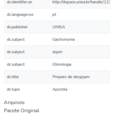
dc.identifier.uri
http://dspace.unisa.br/handle/1
dc.language.iso
pt
dc.publisher
UNISA
dc.subject
Gastronomia
dc.subject
Jejum
dc.subject
Etimologia
dc.title
Preparo de desjejum
dc.type
Apostila
Arquivos
Pacote Original