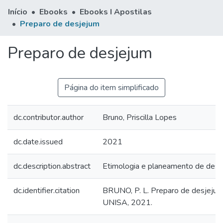
Início
Ebooks
Ebooks I Apostilas
Preparo de desjejum
Preparo de desjejum
Página do item simplificado
dc.contributor.author
Bruno, Priscilla Lopes
dc.date.issued
2021
dc.description.abstract
Etimologia e planeamento de desj
dc.identifier.citation
BRUNO, P. L. Preparo de desjejum
UNISA, 2021.