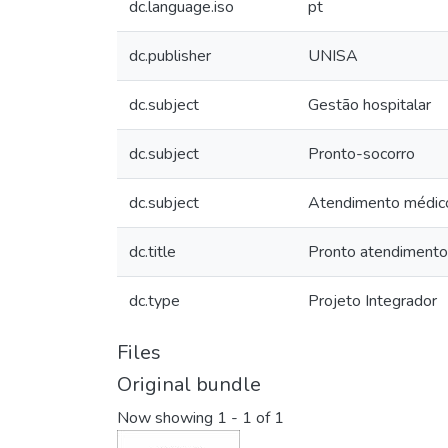
dc.language.iso
pt
dc.publisher
UNISA
dc.subject
Gestão hospitalar
dc.subject
Pronto-socorro
dc.subject
Atendimento médic
dc.title
Pronto atendimento:
dc.type
Projeto Integrador
Files
Original bundle
Now showing
1 - 1 of 1