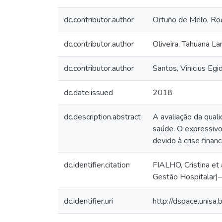
dc.contributor.author
Ortuño de Melo, Ro
dc.contributor.author
Oliveira, Tahuana L
dc.contributor.author
Santos, Vinicius Egi
dc.date.issued
2018
dc.description.abstract
A avaliação da qual
saúde. O expressivo
devido à crise finan
dc.identifier.citation
FIALHO, Cristina et
Gestão Hospitalar)
dc.identifier.uri
http://dspace.unis