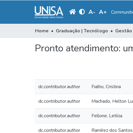
A
-
A
+
Communitie
Home
Graduação | Tecnólogo
Gestão 
Pronto atendimento: um
dc.contributor.author
Fialho, Cristina
dc.contributor.author
Machado, Helton Lui
dc.contributor.author
Fellone, Letícia
dc.contributor.author
Ramírez dos Santos