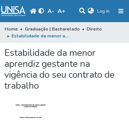
A
-
A
+
(current)
Log In
Communities & Collections
Home
Graduação | Bacharelado
Direito
Estabilidade da menor aprendiz gestante na vigência do seu contrato de trabalho
Statistics
Estabilidade da menor
Browse
aprendiz gestante na
Produção Docente
vigência do seu contrato de
Library
trabalho
Periodicals