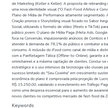
de Marketing (Kotler e Keller). A proposta de rebranding
uma nova identidade visual ("O Fast-Food Afetivo e Con
Plano de Mídia de Performance altamente segmentado. A
Criação prioriza o Storytelling visual focado no Sabor Ine
Social, utilizando o formato de vídeo (Reels e TikTok) pa
público jovem. O plano de Mídia Paga (Meta Ads, Google
foca na Conversão, impulsionando anúncios de Combos e
atender à demanda de 78,1% do público e combater a bai
consumo. A inclusão do iFood como canal de mídia e distr
com a Panfletagem Tática (Offline-to-Online), garante a e
omnichannel e a máxima captação de clientes. Conclui-se 
estratégico e o uso intensivo da tecnologia são cruciais p
sucesso limitado do "Seu Coxinha" em crescimento sustent
econômica do plano é comprovada pela projeção de Lucro
R$ 15.250,00, validando o investimento em Tráfego Pag
como uma despesa essencial para o aumento de awarene
novos clientes no competitivo mercado de fast-food da Z
Keywords