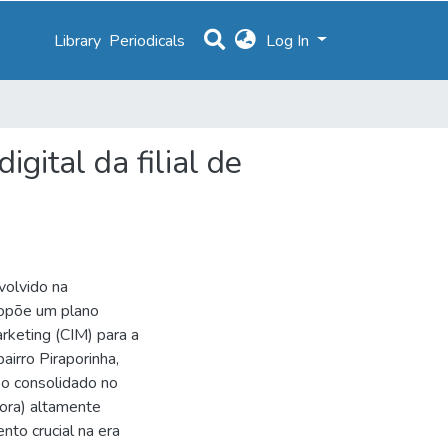
Library
Periodicals
Log In
igital da filial de
volvido na
ropõe um plano
rketing (CIM) para a
bairro Piraporinha,
so consolidado no
hora) altamente
nto crucial na era