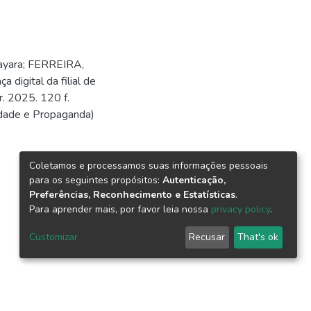
yara; FERREIRA,
a digital da filial de
r. 2025. 120 f.
idade e Propaganda)
Coletamos e processamos suas informações pessoais
para os seguintes propósitos:
Autenticação,
Preferências, Reconhecimento e Estatísticas
.
Para aprender mais, por favor leia nossa
privacy policy
.
Customizar
Recusar
That's ok