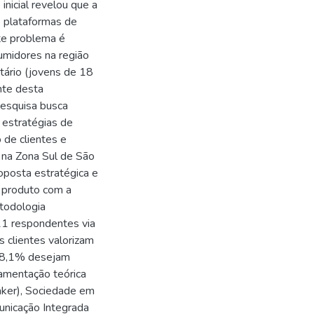
 inicial revelou que a
o plataformas de
te problema é
umidores na região
tário (jovens de 18
nte desta
pesquisa busca
 estratégias de
o de clientes e
, na Zona Sul de São
oposta estratégica e
o produto com a
etodologia
21 respondentes via
 clientes valorizam
 78,1% desejam
amentação teórica
Aaker), Sociedade em
unicação Integrada