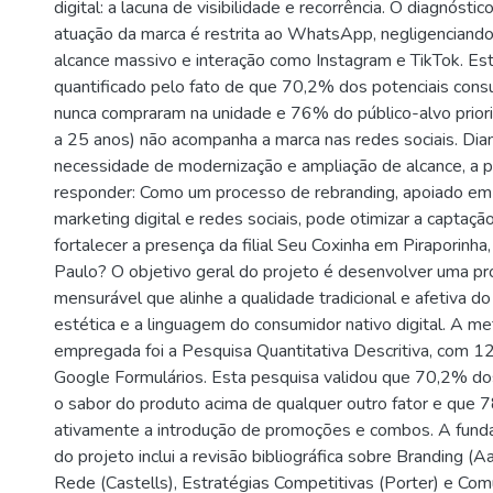
digital: a lacuna de visibilidade e recorrência. O diagnóstico
atuação da marca é restrita ao WhatsApp, negligenciand
alcance massivo e interação como Instagram e TikTok. Es
quantificado pelo fato de que 70,2% dos potenciais cons
nunca compraram na unidade e 76% do público-alvo priori
a 25 anos) não acompanha a marca nas redes sociais. Dia
necessidade de modernização e ampliação de alcance, a 
responder: Como um processo de rebranding, apoiado em
marketing digital e redes sociais, pode otimizar a captaçã
fortalecer a presença da filial Seu Coxinha em Piraporinha
Paulo? O objetivo geral do projeto é desenvolver uma pr
mensurável que alinhe a qualidade tradicional e afetiva d
estética e a linguagem do consumidor nativo digital. A m
empregada foi a Pesquisa Quantitativa Descritiva, com 1
Google Formulários. Esta pesquisa validou que 70,2% dos
o sabor do produto acima de qualquer outro fator e que
ativamente a introdução de promoções e combos. A fund
do projeto inclui a revisão bibliográfica sobre Branding (
Rede (Castells), Estratégias Competitivas (Porter) e Com