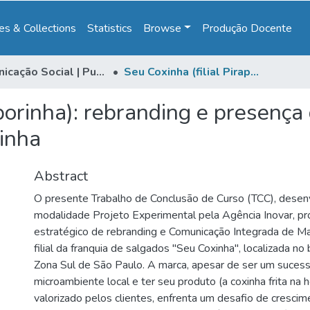
s & Collections
Statistics
Browse
Produção Docente
Comunicação Social | Publicidade & Propaganda
Seu Coxinha (filial Piraporinha): rebranding e presença digital da filial de Piraporinha do Seu Coxinha
porinha): rebranding e presença d
inha
Abstract
O presente Trabalho de Conclusão de Curso (TCC), desen
modalidade Projeto Experimental pela Agência Inovar, p
estratégico de rebranding e Comunicação Integrada de Ma
filial da franquia de salgados "Seu Coxinha", localizada no 
Zona Sul de São Paulo. A marca, apesar de ser um suces
microambiente local e ter seu produto (a coxinha frita na 
valorizado pelos clientes, enfrenta um desafio de crescime