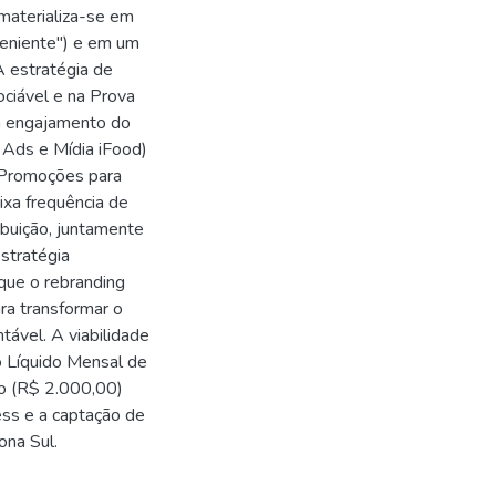
 materializa-se em
veniente") e em um
 estratégia de
gociável e na Prova
ra engajamento do
 Ads e Mídia iFood)
 Promoções para
xa frequência de
ibuição, juntamente
stratégia
que o rebranding
ara transformar o
ável. A viabilidade
 Líquido Mensal de
o (R$ 2.000,00)
ss e a captação de
ona Sul.