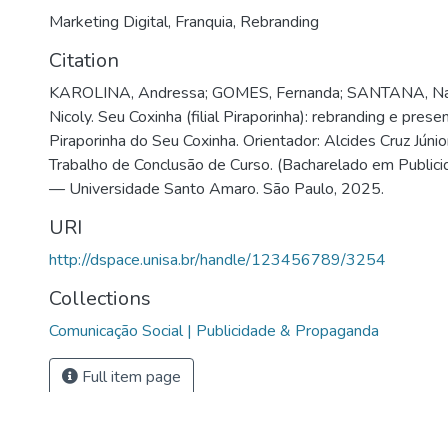
Marketing Digital
,
Franquia
,
Rebranding
Citation
KAROLINA, Andressa; GOMES, Fernanda; SANTANA, Na
Nicoly. Seu Coxinha (filial Piraporinha): rebranding e presenç
Piraporinha do Seu Coxinha. Orientador: Alcides Cruz Júnio
Trabalho de Conclusão de Curso. (Bacharelado em Public
— Universidade Santo Amaro. São Paulo, 2025.
URI
http://dspace.unisa.br/handle/123456789/3254
Collections
Comunicação Social | Publicidade & Propaganda
Full item page
DSpace software
copyright © 2002-2026
LYRASIS