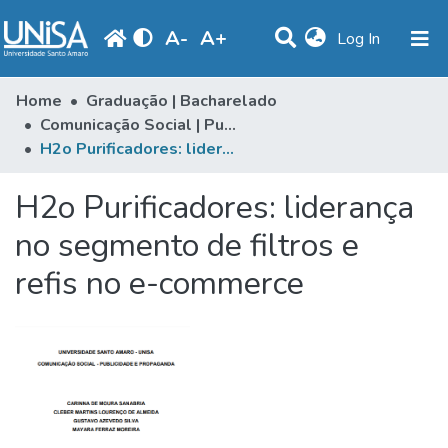
A
-
A
+
(current)
Log In
Communities & Collections
Home
Graduação | Bacharelado
Comunicação Social | Publicidade & Propaganda
Statistics
H2o Purificadores: liderança no segmento de filtros e refis no e-commerce
Browse
H2o Purificadores: liderança
Produção Docente
no segmento de filtros e
Library
refis no e-commerce
Periodicals