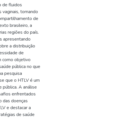
 de fluidos
 vaginais, tornando
compartilhamento de
xto brasileiro, a
as regiões do país.
as apresentando
bre a distribuição
cessidade de
m como objetivo
 saúde pública no que
ma pesquisa
ui-se que o HTLV é um
 pública. A análise
safios enfrentados
to das doenças
TLV e destacar a
tratégias de saúde