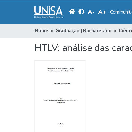
A
-
A
+
Communitie
Home
Graduação | Bacharelado
Ciênc
HTLV: análise das carac