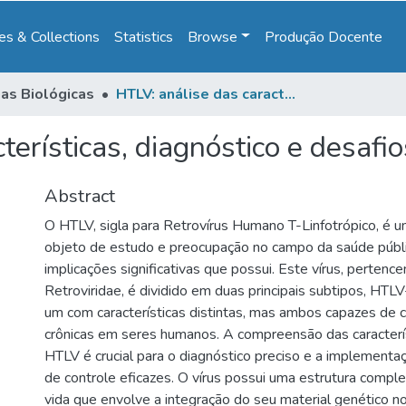
s & Collections
Statistics
Browse
Produção Docente
ias Biológicas
HTLV: análise das características, diagnóstico e desafios para a saúde pública
terísticas, diagnóstico e desafi
Abstract
O HTLV, sigla para Retrovírus Humano T-Linfotrópico, é u
objeto de estudo e preocupação no campo da saúde públi
implicações significativas que possui. Este vírus, pertence
Retroviridae, é dividido em duas principais subtipos, HTL
um com características distintas, mas ambos capazes de 
crônicas em seres humanos. A compreensão das caracterís
HTLV é crucial para o diagnóstico preciso e a implementa
de controle eficazes. O vírus possui uma estrutura comple
vida que envolve a integração do seu material genético 