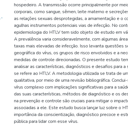
hospedeiro. A transmissão ocorre principalmente por meio
corporais, como sangue, sêmen, leite materno e secreções
1-
as relações sexuais desprotegidas, a amamentação e o 
agulhas instrumentos potenciais vias de infecção. No conte
epidemiologia do HTLV tem sido objeto de estudo em vári
A prevalência varia consideravelmente, com algumas áre
taxas mais elevadas de infecção. Isso levanta questões so
geográfica do vírus, os grupos de risco envolvidos e a ne
medidas de controle direcionadas. O presente estudo te
analisar as características, diagnósticos e desafios para a
se refere ao HTLV. A metodologia utilizada se trata de u
qualitativa, por meio de uma revisão bibliográfica. Concl
vírus complexo com implicações significativas para a saúde
das suas características, métodos de diagnóstico e os de
na prevenção e controle são cruciais para mitigar o impac
associadas a ele. Este estudo busca lançar luz sobre o H
importância da conscientização, diagnóstico precoce e es
pública para lidar com esse vírus.