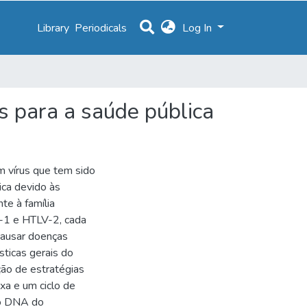
Library
Periodicals
Log In
os para a saúde pública
m vírus que tem sido
ca devido às
nte à família
V-1 e HTLV-2, cada
causar doenças
ticas gerais do
ção de estratégias
xa e um ciclo de
no DNA do