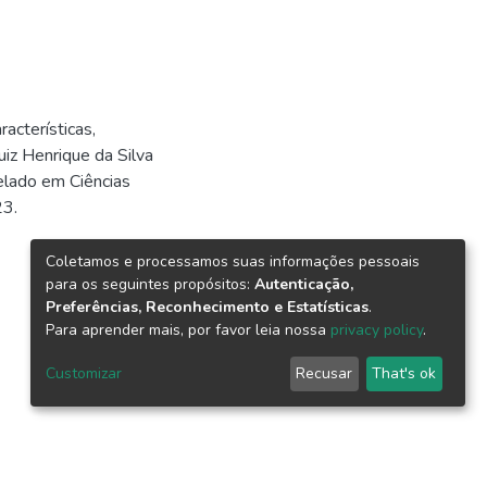
acterísticas,
uiz Henrique da Silva
elado em Ciências
23.
Coletamos e processamos suas informações pessoais
para os seguintes propósitos:
Autenticação,
Preferências, Reconhecimento e Estatísticas
.
Para aprender mais, por favor leia nossa
privacy policy
.
Customizar
Recusar
That's ok