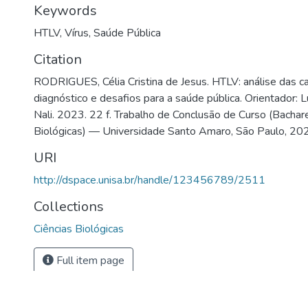
Keywords
HTLV
,
Vírus
,
Saúde Pública
Citation
RODRIGUES, Célia Cristina de Jesus. HTLV: análise das car
diagnóstico e desafios para a saúde pública. Orientador: L
Nali. 2023. 22 f. Trabalho de Conclusão de Curso (Bachar
Biológicas) — Universidade Santo Amaro, São Paulo, 20
URI
http://dspace.unisa.br/handle/123456789/2511
Collections
Ciências Biológicas
Full item page
DSpace software
copyright © 2002-2026
LYRASIS