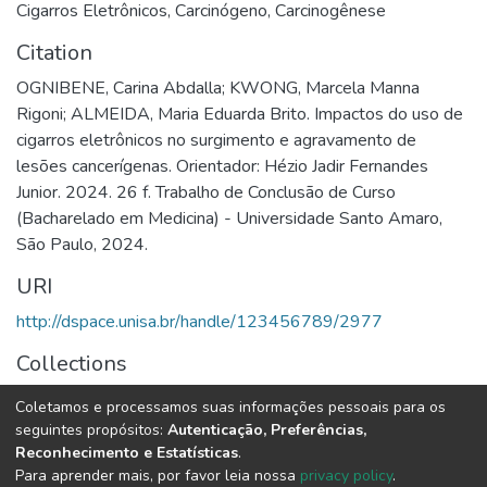
Cigarros Eletrônicos
,
Carcinógeno
,
Carcinogênese
Citation
OGNIBENE, Carina Abdalla; KWONG, Marcela Manna
Rigoni; ALMEIDA, Maria Eduarda Brito. Impactos do uso de
cigarros eletrônicos no surgimento e agravamento de
lesões cancerígenas. Orientador: Hézio Jadir Fernandes
Junior. 2024. 26 f. Trabalho de Conclusão de Curso
(Bacharelado em Medicina) - Universidade Santo Amaro,
São Paulo, 2024.
URI
http://dspace.unisa.br/handle/123456789/2977
Collections
Medicina
Coletamos e processamos suas informações pessoais para os
seguintes propósitos:
Autenticação, Preferências,
Full item page
Reconhecimento e Estatísticas
.
Para aprender mais, por favor leia nossa
privacy policy
.