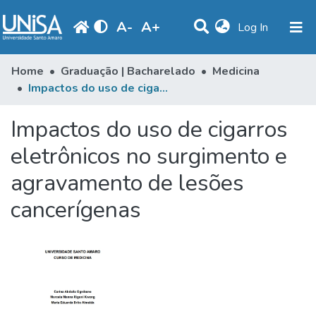
A
-
A
+
(current)
Log In
Communities & Collections
Home
Graduação | Bacharelado
Medicina
Impactos do uso de cigarros eletrônicos no surgimento e agravamento de lesões cancerígenas
Statistics
Impactos do uso de cigarros
Browse
eletrônicos no surgimento e
Produção Docente
agravamento de lesões
Library
cancerígenas
Periodicals