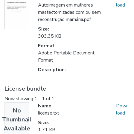
Autoimagem em mulheres
load
mastectomizadas com ou sem
reconstrução mamária.pdf
Size:
303.35 KB
Format:
Adobe Portable Document
Format
Description:
License bundle
Now showing
1 - 1 of 1
Name:
Down
No
license.txt
load
Thumbnail
Size:
Available
1.71 KB