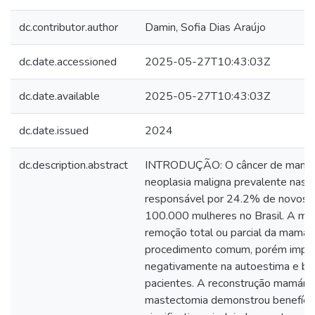
dc.contributor.author
Damin, Sofia Dias Araújo
dc.date.accessioned
2025-05-27T10:43:03Z
dc.date.available
2025-05-27T10:43:03Z
dc.date.issued
2024
dc.description.abstract
INTRODUÇÃO: O câncer de mama
neoplasia maligna prevalente nas 
responsável por 24.2% de novos c
100.000 mulheres no Brasil. A ma
remoção total ou parcial da mama,
procedimento comum, porém impa
negativamente na autoestima e b
pacientes. A reconstrução mamária
mastectomia demonstrou benefíci