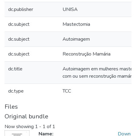
dc.publisher
UNISA
dc.subject
Mastectomia
dc.subject
Autoimagem
dc.subject
Reconstrução Mamária
dc.title
Autoimagem em mulheres mastec
com ou sem reconstrução mamária
dc.type
TCC
Files
Original bundle
Now showing
1 - 1 of 1
Name:
Down