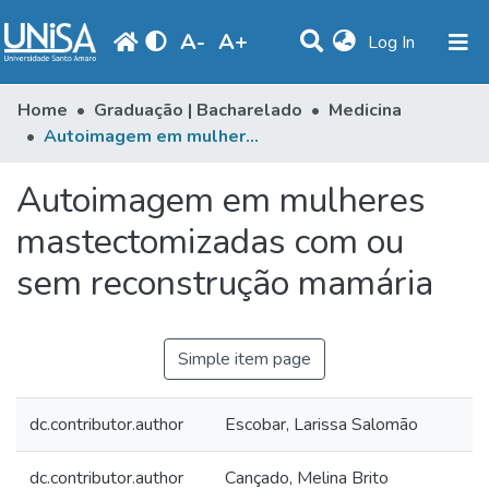
A
-
A
+
(current)
Log In
Communities & Collections
Home
Graduação | Bacharelado
Medicina
Autoimagem em mulheres mastectomizadas com ou sem reconstrução mamária
Statistics
Autoimagem em mulheres
Browse
mastectomizadas com ou
Produção Docente
sem reconstrução mamária
Library
Periodicals
Simple item page
dc.contributor.author
Escobar, Larissa Salomão
dc.contributor.author
Cançado, Melina Brito