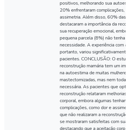
positivos, melhorando sua autoest
20% enfrentaram complicações, c
assimetria. Além disso, 60% das 
destacaram a importância da recon
sua recuperação emocional, embor
pequena parcela (8%) não tenha p
necessidade. A experiência com a 
portanto, variou significativamente
pacientes. CONCLUSÃO: O estudo 
reconstrução mamária tem um impa
na autoestima de muitas mulheres
mastectomizadas, mas nem todas 
necessária. As pacientes que opta
reconstrução relataram melhorias 
corporal, embora algumas tenham 
complicações, como dor e assimetri
que não realizaram a reconstrução,
se mostraram satisfeitas com suas
destacando que a aceitação corpor