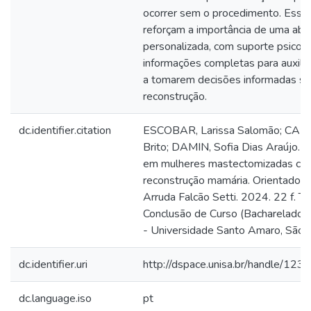
ocorrer sem o procedimento. Esse
reforçam a importância de uma ab
personalizada, com suporte psicoló
informações completas para auxilia
a tomarem decisões informadas so
reconstrução.
dc.identifier.citation
ESCOBAR, Larissa Salomão; CAN
Brito; DAMIN, Sofia Dias Araújo.
em mulheres mastectomizadas co
reconstrução mamária. Orientadora
Arruda Falcão Setti. 2024. 22 f. T
Conclusão de Curso (Bacharelado 
- Universidade Santo Amaro, São 
dc.identifier.uri
http://dspace.unisa.br/handle/1
dc.language.iso
pt