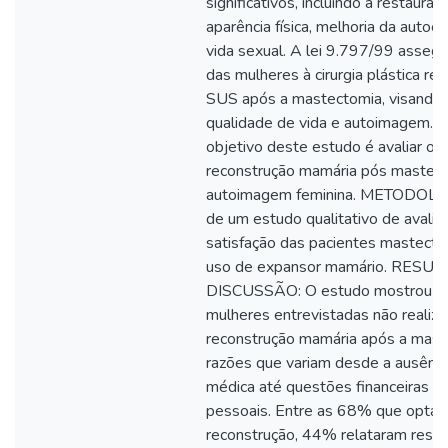
significativos, incluindo a restauraç
aparência física, melhoria da autoe
vida sexual. A lei 9.797/99 assegur
das mulheres à cirurgia plástica rec
SUS após a mastectomia, visando 
qualidade de vida e autoimagem. 
objetivo deste estudo é avaliar o 
reconstrução mamária pós mastec
autoimagem feminina. METODOLOG
de um estudo qualitativo de avalia
satisfação das pacientes mastect
uso de expansor mamário. RESU
DISCUSSÃO: O estudo mostrou q
mulheres entrevistadas não realiz
reconstrução mamária após a mast
razões que variam desde a ausênci
médica até questões financeiras ou
pessoais. Entre as 68% que optar
reconstrução, 44% relataram resu