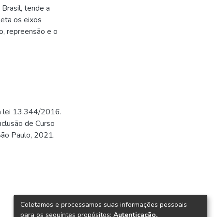
Brasil, tende a
leta os eixos
o, repreensão e o
da lei 13.344/2016.
onclusão de Curso
São Paulo, 2021.
Coletamos e processamos suas informações pessoais
para os seguintes propósitos:
Autenticação,