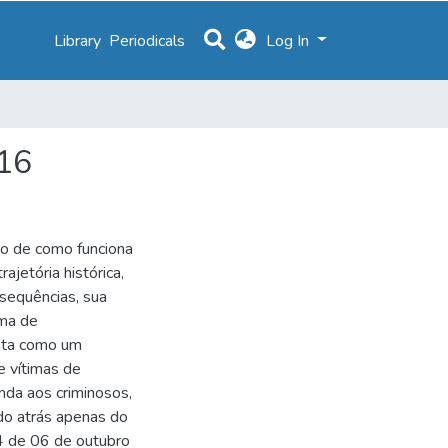
Library
Periodicals
Log In
016
ão de como funciona
ajetória histórica,
sequências, sua
rma de
nta como um
e vítimas de
nda aos criminosos,
ndo atrás apenas do
44 de 06 de outubro