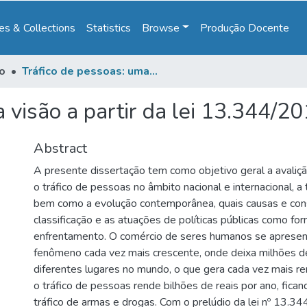
s & Collections
Statistics
Browse
Produção Docente
to
Tráfico de pessoas: uma visão a partir da lei 13.344/2016
 visão a partir da lei 13.344/2
Abstract
A presente dissertação tem como objetivo geral a avaliç
o tráfico de pessoas no âmbito nacional e internacional, a tr
bem como a evolução contemporânea, quais causas e con
classificação e as atuações de políticas públicas como fo
enfrentamento. O comércio de seres humanos se aprese
fenômeno cada vez mais crescente, onde deixa milhões d
diferentes lugares no mundo, o que gera cada vez mais re
o tráfico de pessoas rende bilhões de reais por ano, fica
tráfico de armas e drogas. Com o prelúdio da lei nº 13.3