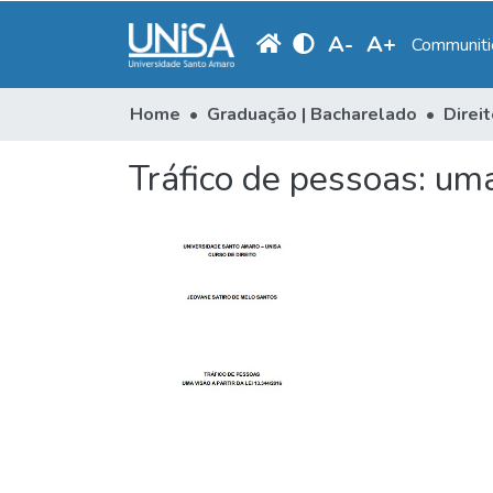
A
-
A
+
Communitie
Home
Graduação | Bacharelado
Direi
Tráfico de pessoas: uma