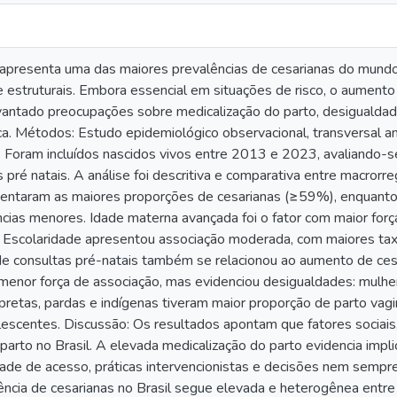
 apresenta uma das maiores prevalências de cesarianas do mundo, 
 estruturais. Embora essencial em situações de risco, o aumento 
vantado preocupações sobre medicalização do parto, desigualdad
ca. Métodos: Estudo epidemiológico observacional, transversal ana
am incluídos nascidos vivos entre 2013 e 2023, avaliando-se i
pré natais. A análise foi descritiva e comparativa entre macrorr
entaram as maiores proporções de cesarianas (≥59%), enquant
ncias menores. Idade materna avançada foi o fator com maior for
Escolaridade apresentou associação moderada, com maiores tax
de consultas pré-natais também se relacionou ao aumento de ces
menor força de associação, mas evidenciou desigualdades: mulh
pretas, pardas e indígenas tiveram maior proporção de parto vag
scentes. Discussão: Os resultados apontam que fatores sociais, e
parto no Brasil. A elevada medicalização do parto evidencia impli
dade de acesso, práticas intervencionistas e decisões nem sempr
ência de cesarianas no Brasil segue elevada e heterogênea entre 