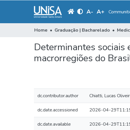
A
-
A
+
Communitie
Home
Graduação | Bacharelado
Medic
Determinantes sociais e
macrorregiões do Bras
dc.contributor.author
Chiatti, Lucas Olivei
dc.date.accessioned
2026-04-29T11:1
dc.date.available
2026-04-29T11:1