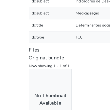
dc.subject
Indicadores de Des
dc.subject
Medicalização
dc.title
Determinantes socia
dc.type
TCC
Files
Original bundle
Now showing
1 - 1 of 1
No Thumbnail
Available