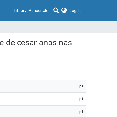
Library
Periodicals
Log In
ce de cesarianas nas
pt
pt
pt