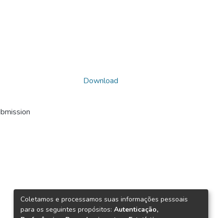
Download
ubmission
Coletamos e processamos suas informações pessoais
para os seguintes propósitos:
Autenticação,