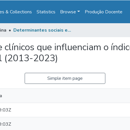
s & Collections
Statistics
Browse
Produção Docente
ina
Determinantes sociais e clínicos que influenciam o índice de cesarianas nas macrorregiões do Brasil (2013-2023)
 clínicos que influenciam o índi
il (2013-2023)
Simple item page
ra
9:03Z
9:03Z