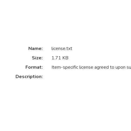
Name:
license.txt
Size:
1.71 KB
Format:
Item-specific license agreed to upon s
Description: