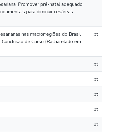
esariana. Promover pré-natal adequado
undamentais para diminuir cesáreas
 cesarianas nas macrorregiões do Brasil
pt
de Conclusão de Curso (Bacharelado em
pt
pt
pt
pt
pt