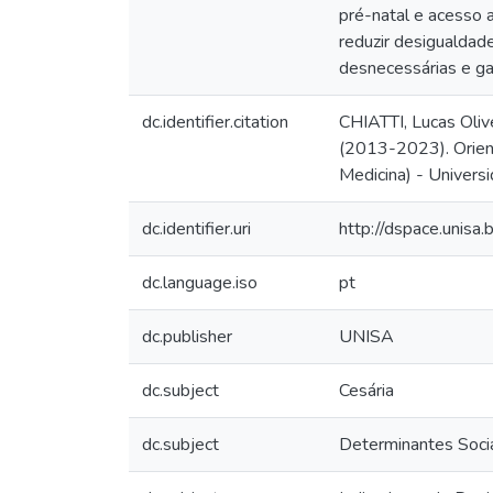
pré-natal e acesso 
reduzir desigualdad
desnecessárias e ga
dc.identifier.citation
CHIATTI, Lucas Olive
(2013-2023). Orient
Medicina) - Univers
dc.identifier.uri
http://dspace.unis
dc.language.iso
pt
dc.publisher
UNISA
dc.subject
Cesária
dc.subject
Determinantes Soci