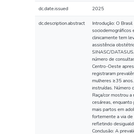
dc.date.issued
2025
dc.description.abstract
Introdução: O Brasil
sociodemográficos e
clinicamente tem le
assistência obstétri
SINASC/DATASUS. For
número de consultas 
Centro-Oeste apres
registraram prevalê
mulheres ≥35 anos. 
instruídas. Número 
Raça/cor mostrou a 
cesáreas, enquanto 
mais partos em adole
fortemente a via de 
refletindo desigual
Conclusão: A preval