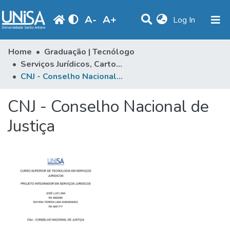
A
-
A
+
(current)
Log In
Communities & Collections
Home
Graduação | Tecnólogo
Serviços Jurídicos, Cartorários e Notariais
Statistics
CNJ - Conselho Nacional de Justiça
Browse
CNJ - Conselho Nacional de
Produção Docente
Justiça
Library
Periodicals