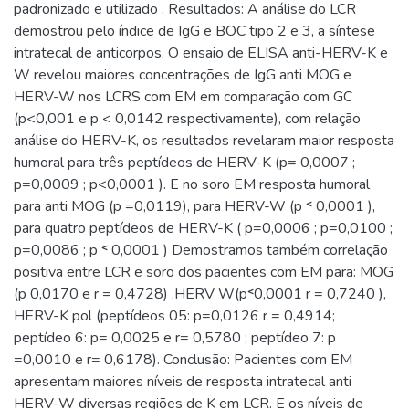
padronizado e utilizado . Resultados: A análise do LCR
demostrou pelo índice de IgG e BOC tipo 2 e 3, a síntese
intratecal de anticorpos. O ensaio de ELISA anti-HERV-K e
W revelou maiores concentrações de IgG anti MOG e
HERV-W nos LCRS com EM em comparação com GC
(p<0,001 e p < 0,0142 respectivamente), com relação
análise do HERV-K, os resultados revelaram maior resposta
humoral para três peptídeos de HERV-K (p= 0,0007 ;
p=0,0009 ; p<0,0001 ). E no soro EM resposta humoral
para anti MOG (p =0,0119), para HERV-W (p ˂ 0,0001 ),
para quatro peptídeos de HERV-K ( p=0,0006 ; p=0,0100 ;
p=0,0086 ; p ˂ 0,0001 ) Demostramos também correlação
positiva entre LCR e soro dos pacientes com EM para: MOG
(p 0,0170 e r = 0,4728) ,HERV W(p˂0,0001 r = 0,7240 ),
HERV-K pol (peptídeos 05: p=0,0126 r = 0,4914;
peptídeo 6: p= 0,0025 e r= 0,5780 ; peptídeo 7: p
=0,0010 e r= 0,6178). Conclusão: Pacientes com EM
apresentam maiores níveis de resposta intratecal anti
HERV-W diversas regiões de K em LCR. E os níveis de