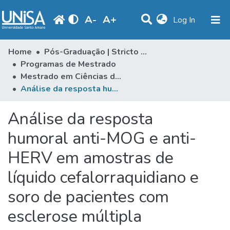
A
-
A
+
(current)
Log In
Communities & Collections
Home
Pós-Graduação | Stricto Sensu
Programas de Mestrado
Statistics
Mestrado em Ciências da Saúde
Análise da resposta humoral anti-MOG e anti-HERV em amostras de líquido cefalorraquidiano e soro de pacientes com esclerose múltipla
Browse
Produção Docente
Análise da resposta
Library
humoral anti-MOG e anti-
HERV em amostras de
Periodicals
líquido cefalorraquidiano e
soro de pacientes com
esclerose múltipla