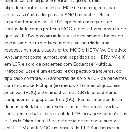
expressas em oligodendrócitos. A glicoproteína
oligodendrócitos da mielina (MOG) é um antígeno alvo
ambas as células dirigidas ao SNC humoral e celular.
Importantemente, os HERVs apresentam regiões de
similaridade com a proteína MOG, e desta forma postula-se
que os HERVs possam induzir a autoimunidade através do
mecanismo de mimetismo molecular, induzindo uma
resposta humoral cruzada entre MOG e HERV-W. Objetivo:
Avaliar a resposta humoral anti peptídeos de HERV-W e K
em LCR e soro de pacientes com Esclerose Múltipla.
Métodos: Esse é um estudo retrospectivo transversal do
tipo caso controle. 25 amostras de soro e LCR de pacientes
com Esclerose Múltipla (ao menos 2 Bandas oligoclonais
positivas (BOC) e 25 amostras de LCR de pseudotumor
compuseram o grupo controle(GC) . Essas amostras foram
doadas pelo laboratório Senne Liquor. Foram realizados
contagem global e diferencial do LCR, dosagens bioquímicas
e Banda Oligoclonal. Para detecção de resposta humoral
anti HERV e anti MOG ,um ensaio de ELISA in-house foi