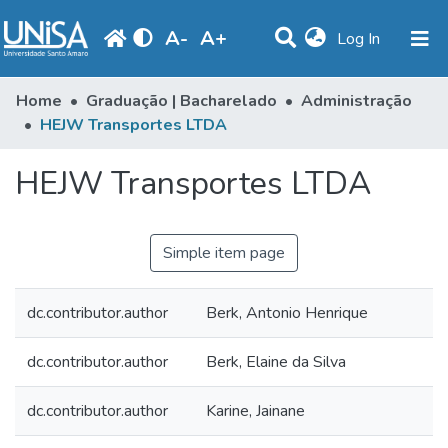
A
-
A
+
(current)
Log In
Communities & Collections
Home
Graduação | Bacharelado
Administração
HEJW Transportes LTDA
Statistics
HEJW Transportes LTDA
Browse
Produção Docente
Simple item page
Library
Periodicals
dc.contributor.author
Berk, Antonio Henrique
dc.contributor.author
Berk, Elaine da Silva
dc.contributor.author
Karine, Jainane