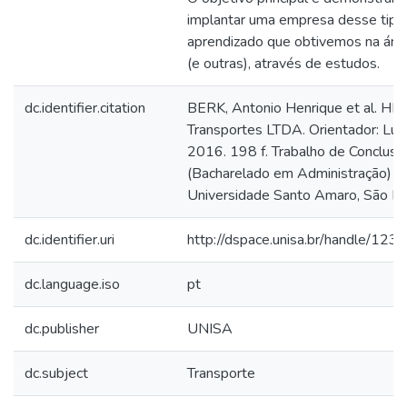
implantar uma empresa desse tipo, 
aprendizado que obtivemos na área
(e outras), através de estudos.
dc.identifier.citation
BERK, Antonio Henrique et al. H
Transportes LTDA. Orientador: Lui
2016. 198 f. Trabalho de Conclusã
(Bacharelado em Administração) 
Universidade Santo Amaro, São Pa
dc.identifier.uri
http://dspace.unisa.br/handle/1
dc.language.iso
pt
dc.publisher
UNISA
dc.subject
Transporte