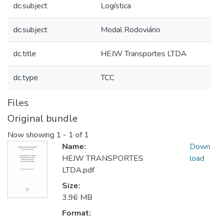
dc.subject
Logística
dc.subject
Modal Rodoviário
dc.title
HEJW Transportes LTDA
dc.type
TCC
Files
Original bundle
Now showing
1 - 1 of 1
Name:
Down
HEJW TRANSPORTES
load
LTDA.pdf
Size:
3.96 MB
Format: