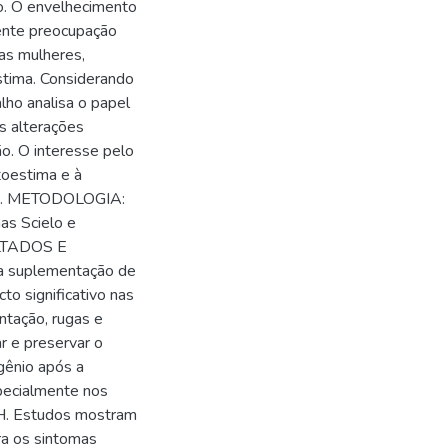
ão. O envelhecimento
cente preocupação
as mulheres,
stima. Considerando
lho analisa o papel
s alterações
o. O interesse pelo
toestima e à
cos. METODOLOGIA:
mas Scielo e
ULTADOS E
 a suplementação de
o significativo nas
ntação, rugas e
r e preservar o
gênio após a
pecialmente nos
RH. Estudos mostram
ra os sintomas