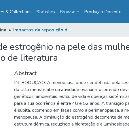
s & Collections
Statistics
Browse
Produção Docente
ina
Impactos da reposição de estrogênio na pele das mulheres durante a menopausa: uma revisão de literatura
de estrogênio na pele das mulh
 de literatura
Abstract
INTRODUÇÃO: A menopausa pode ser definida pela ces
do ciclo menstrual e da atividade ovariana, ocorrendo devi
genéticos, ambientais, estilo de vida e doenças sistêmica
para a sua ocorrência é entre 48 e 52 anos. A transição 
é súbita, ocorrendo em fases como a perimenopausa, a 
menopausa. A diminuição do estrogênio decorrente da m
estrutura dérmica, reduzindo a hidratação e a luminosidad