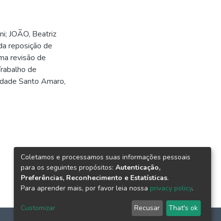
; JOÃO, Beatriz
da reposição de
ma revisão de
Trabalho de
idade Santo Amaro,
Coletamos e processamos suas informações pessoais
para os seguintes propósitos:
Autenticação,
Preferências, Reconhecimento e Estatísticas
.
Para aprender mais, por favor leia nossa
privacy policy
.
Customizar
Recusar
That's ok