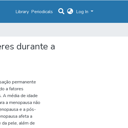
Library
Periodicals
Log In
eres durante a
sação permanente
do a fatores
s. A média de idade
para a menopausa não
menopausa e a pós-
enopausa afeta a
e da pele, além de