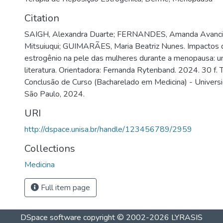
Citation
SAIGH, Alexandra Duarte; FERNANDES, Amanda Avancini
Mitsuiuqui; GUIMARÃES, Maria Beatriz Nunes. Impactos 
estrogênio na pele das mulheres durante a menopausa: u
literatura. Orientadora: Fernanda Rytenband. 2024. 30 f. 
Conclusão de Curso (Bacharelado em Medicina) - Univers
São Paulo, 2024.
URI
http://dspace.unisa.br/handle/123456789/2959
Collections
Medicina
Full item page
DSpace software
copyright © 2002-2026
LYRASIS