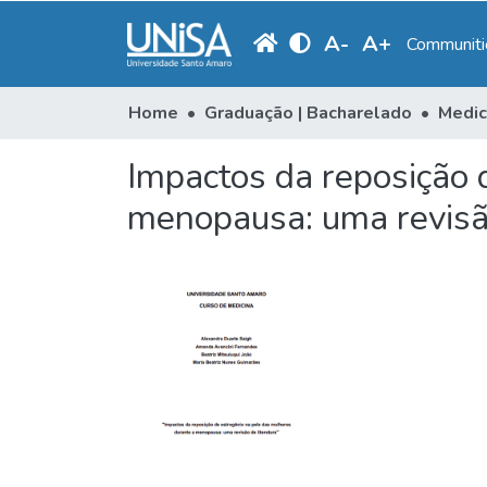
A
-
A
+
Communitie
Home
Graduação | Bacharelado
Medic
Impactos da reposição 
menopausa: uma revisão