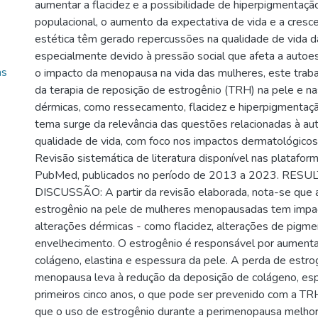
aumentar a flacidez e a possibilidade de hiperpigmentaç
populacional, o aumento da expectativa de vida e a cres
estética têm gerado repercussões na qualidade de vida d
especialmente devido à pressão social que afeta a autoe
as
o impacto da menopausa na vida das mulheres, este traba
da terapia de reposição de estrogênio (TRH) na pele e na
dérmicas, como ressecamento, flacidez e hiperpigmentaçã
tema surge da relevância das questões relacionadas à au
qualidade de vida, com foco nos impactos dermatológi
Revisão sistemática de literatura disponível nas platafor
PubMed, publicados no período de 2013 a 2023. RES
DISCUSSÃO: A partir da revisão elaborada, nota-se que
estrogênio na pele de mulheres menopausadas tem impact
alterações dérmicas - como flacidez, alterações de pigme
envelhecimento. O estrogênio é responsável por aumenta
colágeno, elastina e espessura da pele. A perda de estro
menopausa leva à redução da deposição de colágeno, es
primeiros cinco anos, o que pode ser prevenido com a T
que o uso de estrogênio durante a perimenopausa melho