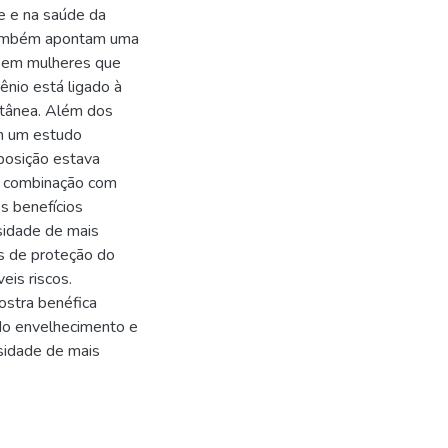
e e na saúde da
 também apontam uma
s em mulheres que
ênio está ligado à
utânea. Além dos
Em um estudo
posição estava
a combinação com
s benefícios
sidade de mais
s de proteção do
eis riscos.
tra benéfica
do envelhecimento e
ssidade de mais