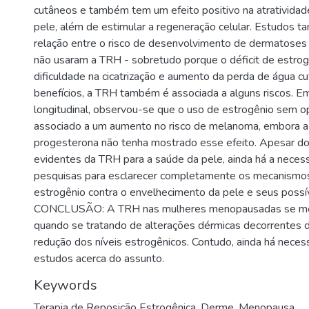
cutâneos e também tem um efeito positivo na atratividad
pele, além de estimular a regeneração celular. Estudos
relação entre o risco de desenvolvimento de dermatose
não usaram a TRH - sobretudo porque o déficit de estrog
dificuldade na cicatrização e aumento da perda de água c
benefícios, a TRH também é associada a alguns riscos. 
longitudinal, observou-se que o uso de estrogênio sem o
associado a um aumento no risco de melanoma, embora 
progesterona não tenha mostrado esse efeito. Apesar do
evidentes da TRH para a saúde da pele, ainda há a neces
pesquisas para esclarecer completamente os mecanismo
estrogênio contra o envelhecimento da pele e seus possív
CONCLUSÃO: A TRH nas mulheres menopausadas se mos
quando se tratando de alterações dérmicas decorrentes 
redução dos níveis estrogênicos. Contudo, ainda há nece
estudos acerca do assunto.
Keywords
Terapia de Reposição Estrogênica
,
Derme
,
Menopausa