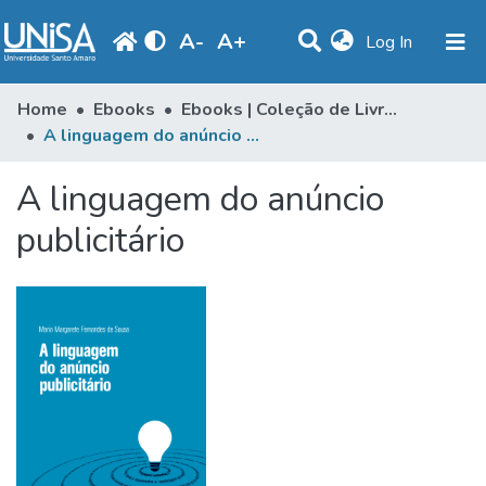
A
-
A
+
(current)
Log In
Communities & Collections
Home
Ebooks
Ebooks | Coleção de Livros
A linguagem do anúncio publicitário
Statistics
A linguagem do anúncio
Browse
publicitário
Produção Docente
Library
Periodicals