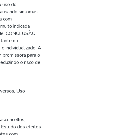
o uso do
causando sintomas
da com
muito indicada
dade. CONCLUSÃO:
rtante no
e individualizado. A
 promissora para o
eduzindo o risco de
versos
,
Uso
asconcellos;
 Estudo dos efeitos
ntes com