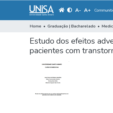
A
-
A
+
Communitie
Home
Graduação | Bacharelado
Medic
Estudo dos efeitos adv
pacientes com transtor