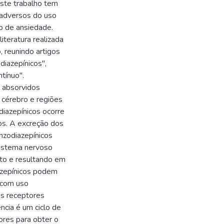
Este trabalho tem
 adversos do uso
o de ansiedade.
teratura realizada
 reunindo artigos
diazepínicos",
tínuo".
absorvidos
 cérebro e regiões
iazepínicos ocorre
os. A excreção dos
nzodiazepínicos
sistema nervoso
eto e resultando em
azepínicos podem
 com uso
os receptores
ncia é um ciclo de
ores para obter o