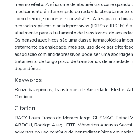
mesmo efeito. A síndrome de abstinência ocorre quando 
medicamento é interrompido ou reduzido abruptamente, 
como tremor, sudorese e convulsões. A terapia combina
benzodiazepínicos e antidepressivos (ISRSs e IRSNs) é a 
atualmente para o tratamento de transtornos de ansie
Os benzodiazepínicos são uma classe farmacológica impo
tratamento da ansiedade, mas seu uso deve ser criterioso 
associação com antidepressivos pode ser uma abordagem
tratamento de longo prazo de transtornos de ansiedade, r
dependência.
Keywords
Benzodiazepínicos
,
Transtornos de Ansiedade
,
Efeitos Ad
Contínuo
Citation
RACY, Laura Franco de Moraes Jorge; GUSMÃO, Rafael V
ABDOU, Rodrigo Àzar; LEITE, Weverton Augusto Sacchi.
adversos do uso contínuo de benzodiazepínicos em pacie