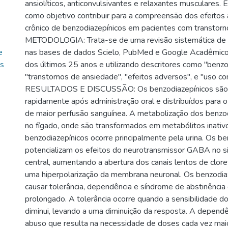
ansiolíticos, anticonvulsivantes e relaxantes musculares. 
como objetivo contribuir para a compreensão dos efeitos
crônico de benzodiazepínicos em pacientes com transtorn
METODOLOGIA: Trata-se de uma revisão sistemática de li
e
nas bases de dados Scielo, PubMed e Google Acadêmico,
os
dos últimos 25 anos e utilizando descritores como "benzo
"transtornos de ansiedade", "efeitos adversos", e "uso con
RESULTADOS E DISCUSSÃO: Os benzodiazepínicos são 
rapidamente após administração oral e distribuídos para o
de maior perfusão sanguínea. A metabolização dos benzod
no fígado, onde são transformados em metabólitos inativ
benzodiazepínicos ocorre principalmente pela urina. Os be
potencializam os efeitos do neurotransmissor GABA no 
central, aumentando a abertura dos canais lentos de clor
uma hiperpolarização da membrana neuronal. Os benzodi
causar tolerância, dependência e síndrome de abstinência
prolongado. A tolerância ocorre quando a sensibilidade d
diminui, levando a uma diminuição da resposta. A dependê
abuso que resulta na necessidade de doses cada vez mai