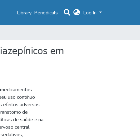
Library
Periodicals
Log In
iazepínicos em
 medicamentos
seu uso contínuo
os efeitos adversos
transtorno de
líticas de saúde e na
rvoso central,
 sedativos,