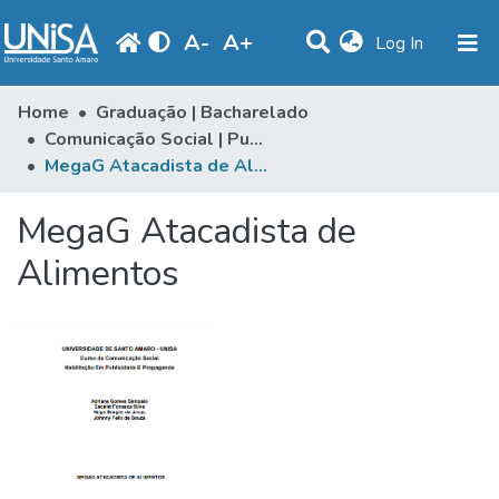
A
-
A
+
(current)
Log In
Communities & Collections
Home
Graduação | Bacharelado
Comunicação Social | Publicidade & Propaganda
Statistics
MegaG Atacadista de Alimentos
Browse
MegaG Atacadista de
Produção Docente
Alimentos
Library
Periodicals