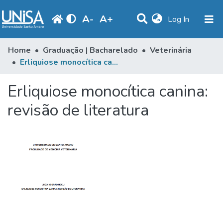
A
-
A
+
(current)
Log In
Communities & Collections
Home
Graduação | Bacharelado
Veterinária
Erliquiose monocítica canina: revisão de literatura
Statistics
Erliquiose monocítica canina:
Browse
revisão de literatura
Produção Docente
Library
Periodicals