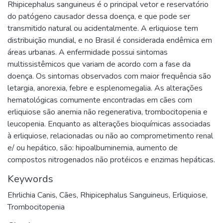
Rhipicephalus sanguineus é o principal vetor e reservatório
do patógeno causador dessa doença, e que pode ser
transmitido natural ou acidentalmente. A erliquiose tem
distribuição mundial, e no Brasil é considerada endêmica em
áreas urbanas. A enfermidade possui sintomas
multissistêmicos que variam de acordo com a fase da
doença. Os sintomas observados com maior frequência são
letargia, anorexia, febre e esplenomegalia. As alterações
hematológicas comumente encontradas em cães com
erliquiose são anemia não regenerativa, trombocitopenia e
leucopenia. Enquanto as alterações bioquímicas associadas
à erliquiose, relacionadas ou não ao comprometimento renal
e/ ou hepático, são: hipoalbuminemia, aumento de
compostos nitrogenados não protéicos e enzimas hepáticas.
Keywords
Ehrlichia Canis
,
Cães
,
Rhipicephalus Sanguineus
,
Erliquiose
,
Trombocitopenia