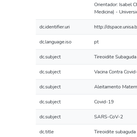
Orientador: Isabel C
Medicina) - Univers
dc.identifier.uri
http://dspace.unis
dc.language.iso
pt
dc.subject
Tireoidite Subaguda
dc.subject
Vacina Contra Covid
dc.subject
Aleitamento Mater
dc.subject
Covid-19
dc.subject
SARS-CoV-2
dc.title
Tireoidite subaguda 