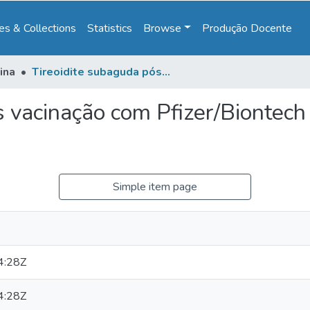
s & Collections
Statistics
Browse
Produção Docente
ina
Tireoidite subaguda pós vacinação com Pfizer/Biontech mrna: relato de caso e revisão da literatura
s vacinação com Pfizer/Biontech 
Simple item page
4:28Z
4:28Z