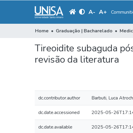
A
-
A
+
Communitie
Home
Graduação | Bacharelado
Medic
Tireoidite subaguda pó
revisão da literatura
dc.contributor.author
Barbuti, Luca Atroch
dc.date.accessioned
2025-05-26T17:1
dc.date.available
2025-05-26T17:1