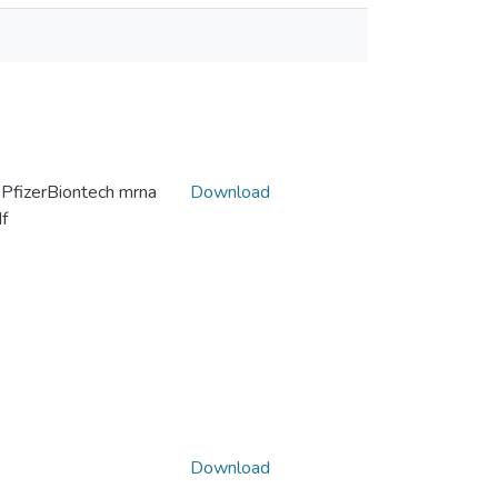
 PfizerBiontech mrna
Download
df
Download