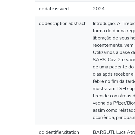
dc.date.issued
2024
dc.description.abstract
Introdução: A Tireo
forma de dor na regi
liberação de seus ho
recentemente, vem 
Utilizamos a base d
SARS-Cov-2 e vacin
de uma paciente do 
dias após receber a
febre no fim da tard
mostraram TSH supri
tireoide com áreas 
vacina da Pfizer/Bi
assim como relatado
ocorrência, principa
dc.identifier.citation
BARBUTI, Luca Atroc