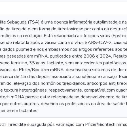
idite Subaguda (TSA) é uma doença inflamatória autolimitada e n
ão da tireoide e em forma de tireotoxicose por conta da destruição
rmônios na circulação. Está relacionada a infecções virais (Epstei
sendo relatada após a vacina contra o vírus SARS-CoV-2, causa
e dados pubmed e nos embasamos nos artigos referentes aos tem
as baseadas em mRNA, publicados entre 2008 e 2024. Result
sexo feminino, 35 anos, lactante, sem antecedentes patológicos 
 vacina da Pfizer/Biontech mRNA, desenvolveu sintomas de dor 
e cerca de 15 dias depois, associado a sonolência e cansaço. Exa
mido, elevação dos hormônios tireoidianos, anticorpos anti tire
de textura heterogêneas, respectivamente, compatível com quadro
ontech mRNA parece estar relacionada ao desenvolvimento da tire
 por outros autores, devendo os profissionais da área de saúde f
lmente em lactantes.
h. Tireoidite subaguda pós vacinação com Pfizer/Biontech mrna: r