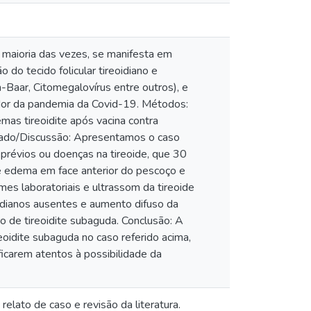
a maioria das vezes, se manifesta em
 do tecido folicular tireoidiano e
n-Baar, Citomegalovírus entre outros), e
dor da pandemia da Covid-19. Métodos:
as tireoidite após vacina contra
ado/Discussão: Apresentamos o caso
prévios ou doenças na tireoide, que 30
e edema em face anterior do pescoço e
mes laboratoriais e ultrassom da tireoide
oidianos ausentes e aumento difuso da
 de tireoidite subaguda. Conclusão: A
oidite subaguda no caso referido acima,
icarem atentos à possibilidade da
elato de caso e revisão da literatura.