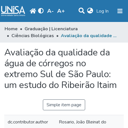
A
-
A
+
(current)
Log In
Communities & Collections
Home
Graduação | Licenciatura
Ciências Biológicas
Avaliação da qualidade da água de córregos no extremo Sul de São Paulo: um estudo do Ribeirão Itaim
Statistics
Avaliação da qualidade da
Browse
água de córregos no
Produção Docente
extremo Sul de São Paulo:
Library
um estudo do Ribeirão Itaim
Periodicals
Simple item page
dc.contributor.author
Rosario, João Bleinat do