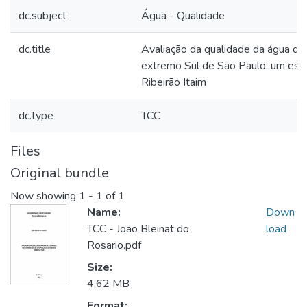
dc.subject
Água - Qualidade
dc.title
Avaliação da qualidade da água de
extremo Sul de São Paulo: um est
Ribeirão Itaim
dc.type
TCC
Files
Original bundle
Now showing
1 - 1 of 1
Name:
Down
TCC - João Bleinat do
load
Rosario.pdf
Size:
4.62 MB
Format: