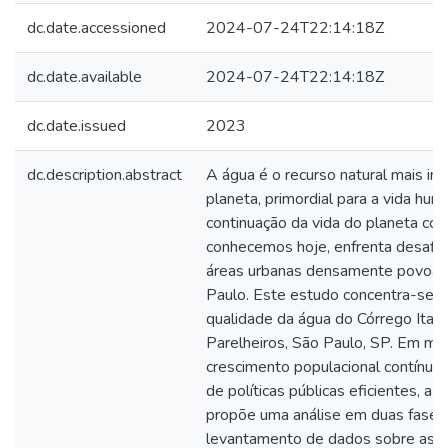
dc.date.accessioned
2024-07-24T22:14:18Z
dc.date.available
2024-07-24T22:14:18Z
dc.date.issued
2023
dc.description.abstract
A água é o recurso natural mais im
planeta, primordial para a vida hum
continuação da vida do planeta co
conhecemos hoje, enfrenta desafio
áreas urbanas densamente povoad
Paulo. Este estudo concentra-se n
qualidade da água do Córrego Itai
Parelheiros, São Paulo, SP. Em me
crescimento populacional contínuo
de políticas públicas eficientes, a 
propõe uma análise em duas fases: 
levantamento de dados sobre as fo