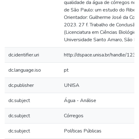
qualidade da água de córregos no 
de São Paulo: um estudo do Ribeirã
Orientador: Guilherme José da Cost
2023. 27 f. Trabalho de Conclusão
(Licenciatura em Ciências Biológica
Universidade Santo Amaro, São Pa
dc.identifier.uri
http://dspace.unisa.br/handle/1
dc.language.iso
pt
dc.publisher
UNISA
dc.subject
Água - Análise
dc.subject
Córregos
dc.subject
Políticas Públicas