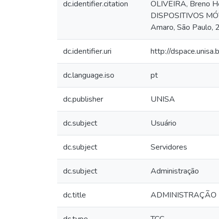
dc.identifier.citation
OLIVEIRA, Breno H
DISPOSITIVOS MÓVEI
Amaro, São Paulo, 
dc.identifier.uri
http://dspace.unis
dc.language.iso
pt
dc.publisher
UNISA
dc.subject
Usuário
dc.subject
Servidores
dc.subject
Administração
dc.title
ADMINISTRAÇÃO D