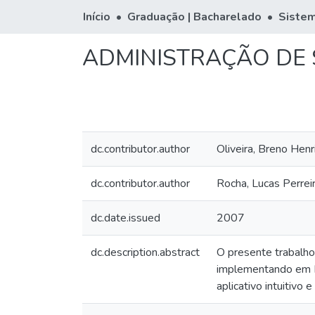
Início
Graduação | Bacharelado
Sistem
ADMINISTRAÇÃO DE 
dc.contributor.author
Oliveira, Breno Hen
dc.contributor.author
Rocha, Lucas Perrei
dc.date.issued
2007
dc.description.abstract
O presente trabalho
implementando em P
aplicativo intuitivo 