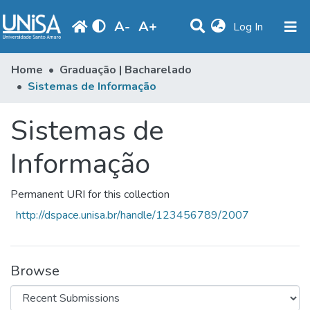
A
-
A
+
(current)
Log In
Communities & Collections
Home
Graduação | Bacharelado
Sistemas de Informação
Statistics
Sistemas de
Browse
Produção Docente
Informação
Library
Permanent URI for this collection
Periodicals
http://dspace.unisa.br/handle/123456789/2007
Browse