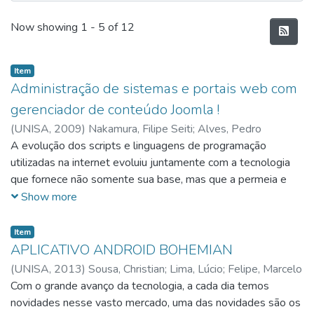
Recent Submissions
Now showing
1 - 5 of 12
Item
Administração de sistemas e portais web com
gerenciador de conteúdo Joomla !
(
UNISA,
2009
)
Nakamura, Filipe Seiti
;
Alves, Pedro
Henrique Barboza
A evolução dos scripts e linguagens de programação
;
Moreira, Thiago Miranda dos Santos
utilizadas na internet evoluiu juntamente com a tecnologia
que fornece não somente sua base, mas que a permeia e
permite sua utilização. Toda evolução da tecnologia - em
Show more
especial dos navegadores, linguagens de programação e
servidores web - permitiu que uma evolução também
Item
ocorresse na concepção, construção e administração das
APLICATIVO ANDROID BOHEMIAN
páginas web. As páginas que antes demandavam um
(
UNISA,
2013
)
Sousa, Christian
;
Lima, Lúcio
;
Felipe, Marcelo
grande esforço no seu desenvolvimento, com muito trabalho
Com o grande avanço da tecnologia, a cada dia temos
e grande quantidade de código, exigiam dos responsáveis
novidades nesse vasto mercado, uma das novidades são os