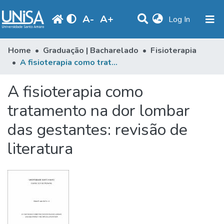
A
-
A
+
(current)
Log In
Communities & Collections
Home
Graduação | Bacharelado
Fisioterapia
A fisioterapia como tratamento na dor lombar das gestantes: revisão de literatura
Statistics
A fisioterapia como
Browse
tratamento na dor lombar
Produção Docente
das gestantes: revisão de
Library
literatura
Periodicals