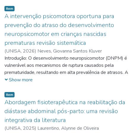
Item
A intervenção psicomotora oportuna para
prevenção do atraso do desenvolvimento
neuropsicomotor em crianças nascidas
prematuras revisão sistemática
(
UNISA,
2026
)
Neves, Giovanna Santos Kluver
Introdução: O desenvolvimento neuropsicomotor (DNPM) é
vulnerável aos mecanismos de ruptura causados pela
prematuridade, resultando em alta prevalência de atrasos. A
intervenção psicomotora oportuna, baseada na
Show more
neuroplasticidade cerebral, surge como abordagem
terapêutica essencial para minimizar esses déficits,
Item
aproveitando a "janela de oportunidade" do primeiro ano de
Abordagem fisioterapêutica na reabilitação da
vida. Objetivo: Analisar, por meio de uma revisão
diástase abdominal pós-parto: uma revisão
sistemática, o impacto da intervenção psicomotora oportuna
integrativa da literatura
no atraso do desenvolvimento neuropsicomotor em crianças
(
UNISA,
2025
)
Laurentino, Alynne de Oliveira
prematuras. Metodologia: Trata-se de uma revisão