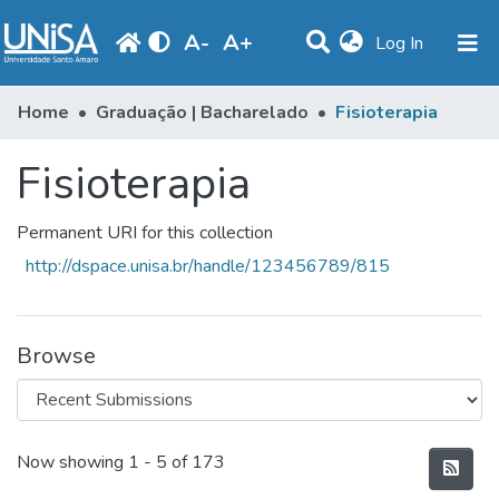
A
-
A
+
(current)
Log In
Communities & Collections
Home
Graduação | Bacharelado
Fisioterapia
Statistics
Fisioterapia
Browse
Permanent URI for this collection
Produção Docente
http://dspace.unisa.br/handle/123456789/815
Library
Periodicals
Browse
Recent Submissions
Now showing
1 - 5 of 173