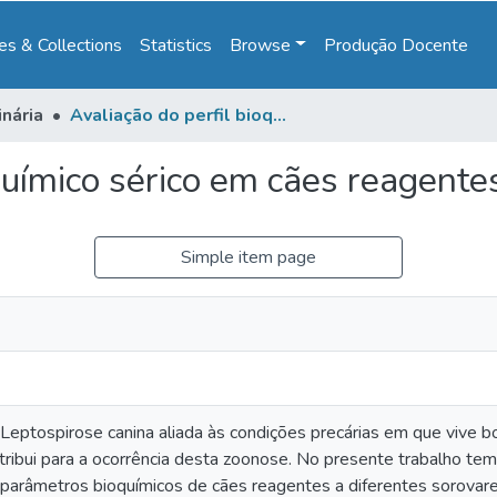
s & Collections
Statistics
Browse
Produção Docente
inária
Avaliação do perfil bioquímico sérico em cães reagentes para leptospira spp
químico sérico em cães reagente
Simple item page
 Leptospirose canina aliada às condições precárias em que vive 
tribui para a ocorrência desta zoonose. No presente trabalho tem
 parâmetros bioquímicos de cães reagentes a diferentes sorovare