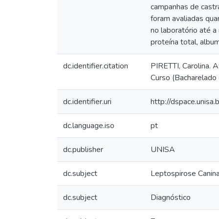
campanhas de castra
foram avaliadas qua
no laboratório até a 
proteína total, album
dc.identifier.citation
PIRETTI, Carolina. A
Curso (Bacharelado 
dc.identifier.uri
http://dspace.unis
dc.language.iso
pt
dc.publisher
UNISA
dc.subject
Leptospirose Canin
dc.subject
Diagnóstico