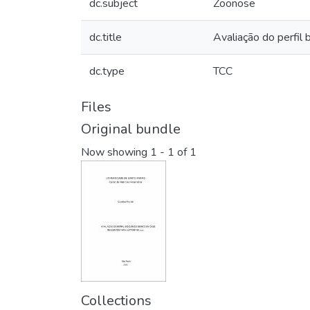
dc.subject
Zoonose
dc.title
Avaliação do perfil
dc.type
TCC
Files
Original bundle
Now showing
1 - 1 of 1
Collections