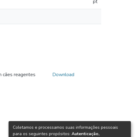
pt
em cães reagentes
Download
Coletamos e processamos suas informações pessoais
para os seguintes propósitos:
Autenticação,