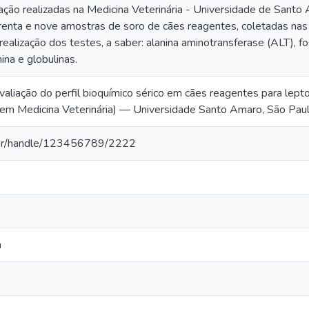
ção realizadas na Medicina Veterinária - Universidade de Santo
renta e nove amostras de soro de cães reagentes, coletadas n
realização dos testes, a saber: alanina aminotransferase (ALT), fosf
ina e globulinas.
valiação do perfil bioquímico sérico em cães reagentes para lept
em Medicina Veterinária) — Universidade Santo Amaro, São Pau
a.br/handle/123456789/2222
a