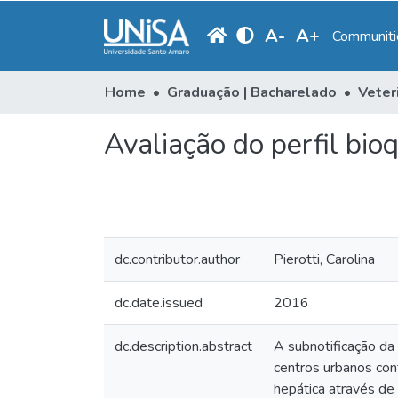
A
-
A
+
Communitie
Home
Graduação | Bacharelado
Veter
Avaliação do perfil bio
dc.contributor.author
Pierotti, Carolina
dc.date.issued
2016
dc.description.abstract
A subnotificação da
centros urbanos con
hepática através de