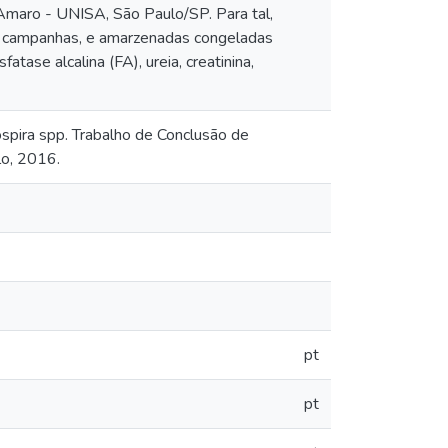
 Amaro - UNISA, São Paulo/SP. Para tal,
as campanhas, e amarzenadas congeladas
atase alcalina (FA), ureia, creatinina,
ospira spp. Trabalho de Conclusão de
lo, 2016.
pt
pt