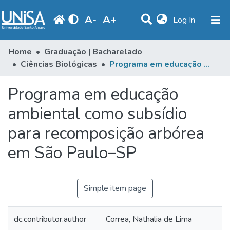
A
-
A
+
(current)
Log In
Communities & Collections
Home
Graduação | Bacharelado
Ciências Biológicas
Programa em educação ambiental como subsídio para recomposição arbórea em São Paulo–SP
Statistics
Programa em educação
Browse
ambiental como subsídio
Produção Docente
para recomposição arbórea
Library
em São Paulo–SP
Periodicals
Simple item page
dc.contributor.author
Correa, Nathalia de Lima