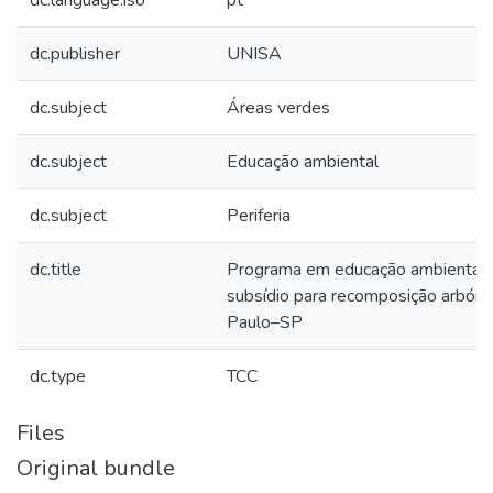
dc.language.iso
pt
dc.publisher
UNISA
dc.subject
Áreas verdes
dc.subject
Educação ambiental
dc.subject
Periferia
dc.title
Programa em educação ambiental
subsídio para recomposição arbór
Paulo–SP
dc.type
TCC
Files
Original bundle