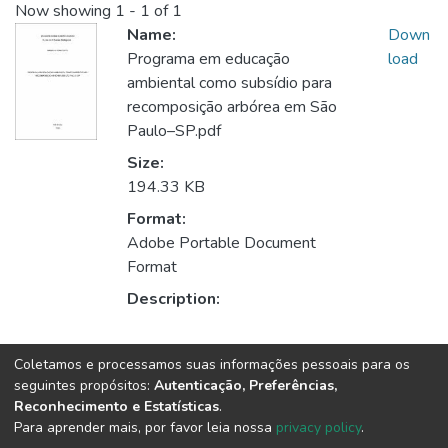
Now showing
1 - 1 of 1
Name:
Down
Programa em educação
load
ambiental como subsídio para
recomposição arbórea em São
Paulo–SP.pdf
Size:
194.33 KB
Format:
Adobe Portable Document
Format
Description:
Collections
Coletamos e processamos suas informações pessoais para os
seguintes propósitos:
Autenticação, Preferências,
Ciências Biológicas
Reconhecimento e Estatísticas
.
Para aprender mais, por favor leia nossa
privacy policy
.