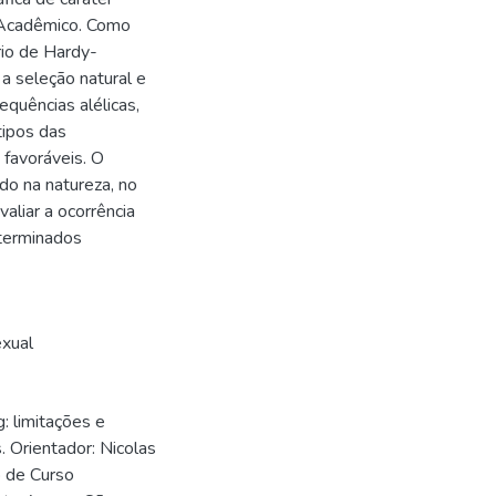
 Acadêmico. Como
rio de Hardy-
a seleção natural e
quências alélicas,
tipos das
favoráveis. O
do na natureza, no
aliar a ocorrência
eterminados
exual
: limitações e
. Orientador: Nicolas
o de Curso