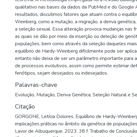
qualitativo nas bases da dados da PubMed e do Google
resultados, discutimos fatores que atuam contra o equilíb
Weinberg, como a mutação, a migração, a deriva genética, 
a seleção sexual. Essa alteração provoca mudanças nas fre
as quais se dão por meio da inserção ou deleção de genó
populações, bem como através da seleção daqueles mais 
equilíbrio de Hardy-Weinberg dificilmente pode ser aplica
entanto não deixa de ser um parâmetro importante para av
de processos evolutivos, assim como permite estimar d
fenótipos, sejam desejados ou indesejados.
Palavras-chave
Evolução
,
Mutação
,
Deriva Genética
,
Seleção Natural e S
Citação
GORGONE, Letícia Dolores. Equilíbrio de Hardy-Weinberg
implicações práticas no âmbito da genética de populações
Lavor de Albuquerque. 2023. 38 f. Trabalho de Conclusã