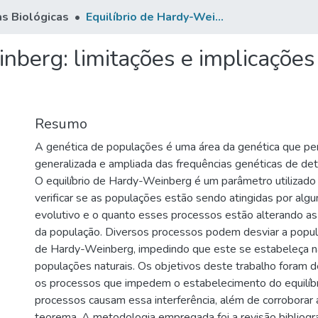
as Biológicas
Equilíbrio de Hardy-Weinberg: limitações e implicações práticas no âmbito da genética de populações
nberg: limitações e implicações
Resumo
A genética de populações é uma área da genética que pe
generalizada e ampliada das frequências genéticas de de
O equilíbrio de Hardy-Weinberg é um parâmetro utilizado
verificar se as populações estão sendo atingidas por alg
evolutivo e o quanto esses processos estão alterando as 
da população. Diversos processos podem desviar a popula
de Hardy-Weinberg, impedindo que este se estabeleça n
populações naturais. Os objetivos deste trabalho foram 
os processos que impedem o estabelecimento do equilíb
processos causam essa interferência, além de corroborar 
teorema. A metodologia empregada foi a revisão bibliográ