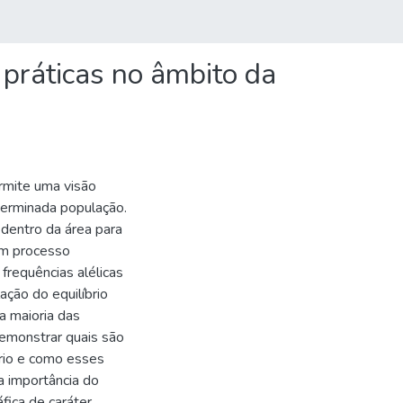
 práticas no âmbito da
rmite uma visão
terminada população.
 dentro da área para
um processo
frequências alélicas
ção do equilíbrio
a maioria das
demonstrar quais são
rio e como esses
a importância do
fica de caráter