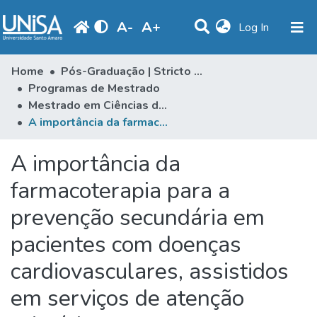
A
-
A
+
(current)
Log In
Communities & Collections
Home
Pós-Graduação | Stricto Sensu
Programas de Mestrado
Statistics
Mestrado em Ciências da Saúde
A importância da farmacoterapia para a prevenção secundária em pacientes com doenças cardiovasculares, assistidos em serviços de atenção primária
Browse
Produção Docente
A importância da
Library
farmacoterapia para a
prevenção secundária em
Periodicals
pacientes com doenças
cardiovasculares, assistidos
em serviços de atenção