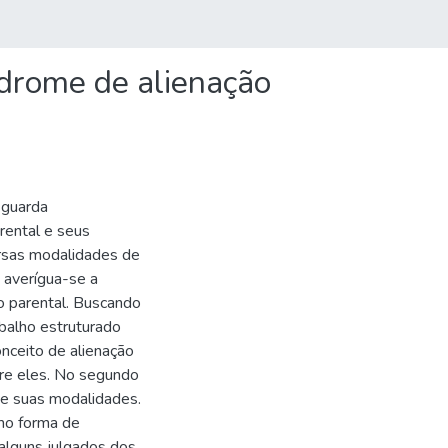
ndrome de alienação
 guarda
rental e seus
rsas modalidades de
 averígua-se a
ão parental. Buscando
balho estruturado
onceito de alienação
tre eles. No segundo
a e suas modalidades.
omo forma de
alguns julgados dos