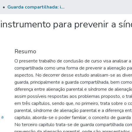
o
Guarda compartilhada: instrumento para prevenir a síndrome de alienação parental
instrumento para prevenir a sí
Resumo
O presente trabalho de conclusão de curso visa analisar a
compartilhada como uma forma de prevenir a alienação pa
aspectos. No decorrer desse estudo analisam-se as dive
guarda, principalmente a guarda compartilhada, bem como
diferença entre alienação parental e síndrome de alienaç
assim possíveis respostas aos problemas proposto, o tra
em três capítulos, sendo que, no primeiro, trata sobre o c
parental, síndrome de alienação parental e a diferença en
 a
capitulo, aborda-se o poder familiar, o conceito de guard
No terceiro capitulo trata-se de guarda compartilhada c
prevenção da alienação parental, onde são apresentados 