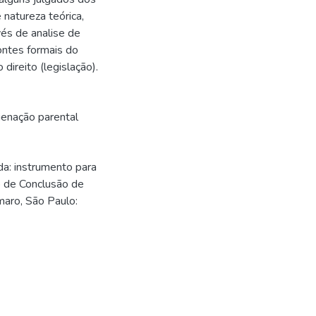
 natureza teórica,
vés de analise de
fontes formais do
 direito (legislação).
ienação parental
a: instrumento para
o de Conclusão de
aro, São Paulo: