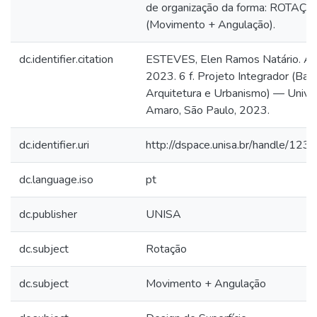
de organização da forma: ROTAÇ
(Movimento + Angulação).
dc.identifier.citation
ESTEVES, Elen Ramos Natário. Art
2023. 6 f. Projeto Integrador (Ba
Arquitetura e Urbanismo) — Unive
Amaro, São Paulo, 2023.
dc.identifier.uri
http://dspace.unisa.br/handle/1
dc.language.iso
pt
dc.publisher
UNISA
dc.subject
Rotação
dc.subject
Movimento + Angulação