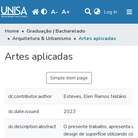
A
-
A
+
(current)
Log In
Communities & Collections
Home
Graduação | Bacharelado
Arquitetura & Urbanismo
Artes aplicadas
Statistics
Artes aplicadas
Browse
Produção Docente
Simple item page
Library
Periodicals
dc.contributor.author
Esteves, Elen Ramos Natário
dc.date.issued
2023
dc.description.abstract
O presente trabalho, apresenta um
design de superfície utilizando co