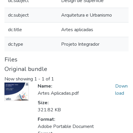
dc.subject
Design de Superfície
dc.subject
Arquitetura e Urbanismo
dc.title
Artes aplicadas
dc.type
Projeto Integrador
Files
Original bundle
Now showing
1 - 1 of 1
Name:
Down
Artes Aplicadas.pdf
load
Size:
321.82 KB
Format:
Adobe Portable Document