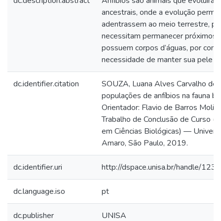
dc.description.abstract
Anfíbios são animais que evoluíra
ancestrais, onde a evolução permit
adentrassem ao meio terrestre, p
necessitam permanecer próximos a
possuem corpos d’águas, por cont
necessidade de manter sua pele s
dc.identifier.citation
SOUZA, Luana Alves Carvalho de. 
populações de anfíbios na fauna bras
Orientador: Flavio de Barros Molina
Trabalho de Conclusão de Curso (
em Ciências Biológicas) — Univers
Amaro, São Paulo, 2019.
dc.identifier.uri
http://dspace.unisa.br/handle/1
dc.language.iso
pt
dc.publisher
UNISA