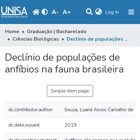
A
-
A
+
(current)
Log In
Communities & Collections
Home
Graduação | Bacharelado
Ciências Biológicas
Declínio de populações de anfíbios na fauna brasileira
Statistics
Declínio de populações de
Browse
anfíbios na fauna brasileira
Produção Docente
Library
Simple item page
Periodicals
dc.contributor.author
Souza, Luana Alves Carvalho de
dc.date.issued
2019