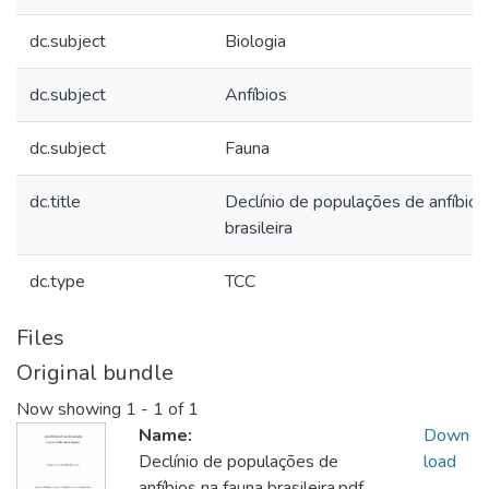
dc.subject
Biologia
dc.subject
Anfíbios
dc.subject
Fauna
dc.title
Declínio de populações de anfíbios
brasileira
dc.type
TCC
Files
Original bundle
Now showing
1 - 1 of 1
Name:
Down
Declínio de populações de
load
anfíbios na fauna brasileira.pdf