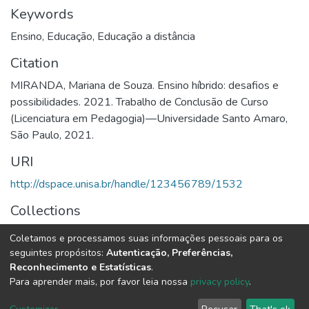
Keywords
Ensino
,
Educação
,
Educação a distância
Citation
MIRANDA, Mariana de Souza. Ensino híbrido: desafios e
possibilidades. 2021. Trabalho de Conclusão de Curso
(Licenciatura em Pedagogia)—Universidade Santo Amaro,
São Paulo, 2021.
URI
http://dspace.unisa.br/handle/123456789/1532
Collections
Pedagogia
Coletamos e processamos suas informações pessoais para os
seguintes propósitos:
Autenticação, Preferências,
Full item page
Reconhecimento e Estatísticas
.
Para aprender mais, por favor leia nossa
privacy policy
.
DSpace software
copyright © 2002-2026
LYRASIS