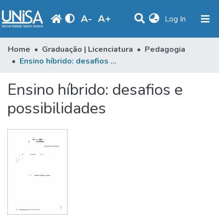
A
-
A
+
(current)
Log In
Communities & Collections
Home
Graduação | Licenciatura
Pedagogia
Ensino híbrido: desafios e possibilidades
Statistics
Ensino híbrido: desafios e
Browse
possibilidades
Produção Docente
Library
Periodicals