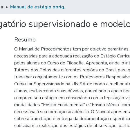
ia
Manual de estágio obrigatório supervisionado e modelos de relatórios
gatório supervisionado e modelo
Resumo
O Manual de Procedimentos tem por objetivo garantir as o
necessárias para a adequada realização do Estágio Curri
pelos alunos do Curso de Filosofia. Apresenta, ainda, o int
Tutores dos Polos das diferentes regiões do Brasil para
trabalhar conjuntamente com os Professores Responsávei
Curricular Supervisionado na UNISA de modo a melhor a
alunos, esclarecendo suas dúvidas, garantindo o apoio nec
cumpram seu estágio em consonância com a legislação v
modalidades “Ensino Fundamental” e “Ensino Médio” como
necessária à sua formação acadêmica. O Manual apresenta
sobre a tramitação e entrega da documentação específica
subsidiam a realização dos estágios de observação, partici