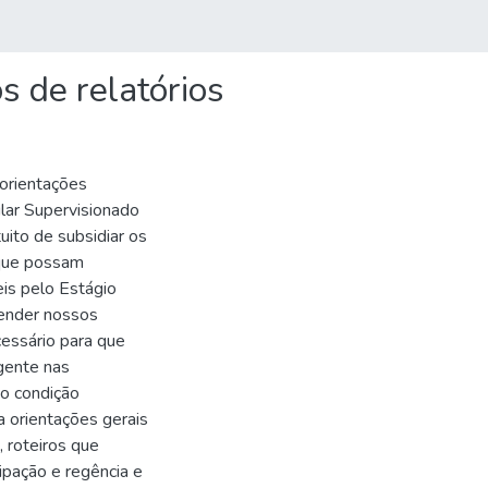
s de relatórios
rientações
cular Supervisionado
uito de subsidiar os
 que possam
s pelo Estágio
tender nossos
essário para que
igente nas
 condição
 orientações gerais
, roteiros que
pação e regência e