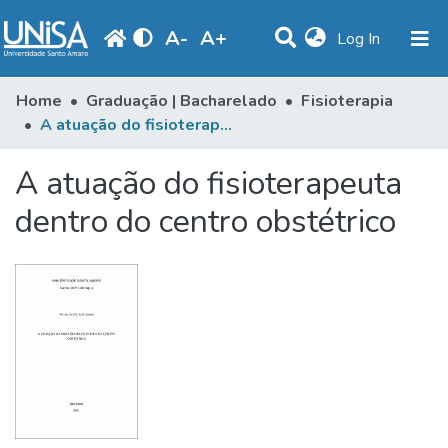
A
-
A
+
(current)
Log In
Communities & Collections
Home
Graduação | Bacharelado
Fisioterapia
A atuação do fisioterapeuta dentro do centro obstétrico
Statistics
A atuação do fisioterapeuta
Browse
dentro do centro obstétrico
Produção Docente
Library
Periodicals