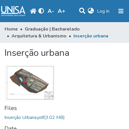
A
-
A
+
(current)
Log In
Communities & Collections
Home
Graduação | Bacharelado
Arquitetura & Urbanismo
Inserção urbana
Statistics
Inserção urbana
Browse
Produção Docente
Library
Periodicals
Files
Inserção Urbana.pdf
(3.02 MB)
Date