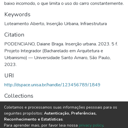
baixo incomodo, o que limita o uso do carro constantemente.
Keywords
Loteamento Aberto
,
Inserção Urbana
,
Infraestrutura
Citation
PODENCIANO, Daiane Braga. Inserção urbana. 2023. 5 f.
Projeto Integrador (Bacharelado em Arquitetura e
Urbanismo) — Universidade Santo Amaro, São Paulo,
2023.
URI
http://dspace.unisa.br/handle/123456789/1849
Collections
Arquitetura & Urbanismo
Coletamos e processamos suas informações pessoais para os
seguintes propósitos:
Autenticação, Preferências,
Full item page
Reconhecimento e Estatísticas
.
Para aprender mais, por favor leia nossa
privacy policy
.