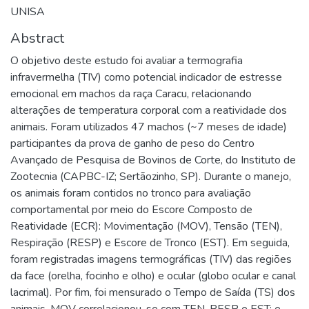
UNISA
Abstract
O objetivo deste estudo foi avaliar a termografia
infravermelha (TIV) como potencial indicador de estresse
emocional em machos da raça Caracu, relacionando
alterações de temperatura corporal com a reatividade dos
animais. Foram utilizados 47 machos (~7 meses de idade)
participantes da prova de ganho de peso do Centro
Avançado de Pesquisa de Bovinos de Corte, do Instituto de
Zootecnia (CAPBC-IZ; Sertãozinho, SP). Durante o manejo,
os animais foram contidos no tronco para avaliação
comportamental por meio do Escore Composto de
Reatividade (ECR): Movimentação (MOV), Tensão (TEN),
Respiração (RESP) e Escore de Tronco (EST). Em seguida,
foram registradas imagens termográficas (TIV) das regiões
da face (orelha, focinho e olho) e ocular (globo ocular e canal
lacrimal). Por fim, foi mensurado o Tempo de Saída (TS) dos
animais. MOV correlacionou-se com TEN, RESP e EST; e