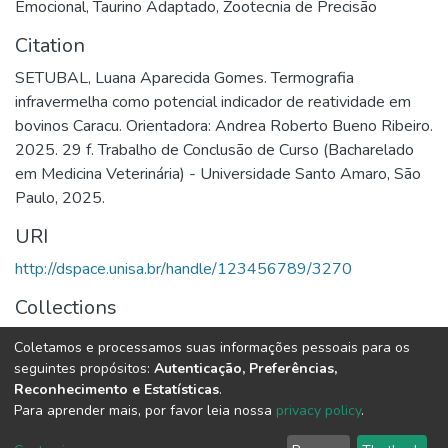
Emocional
,
Taurino Adaptado
,
Zootecnia de Precisão
Citation
SETUBAL, Luana Aparecida Gomes. Termografia
infravermelha como potencial indicador de reatividade em
bovinos Caracu. Orientadora: Andrea Roberto Bueno Ribeiro.
2025. 29 f. Trabalho de Conclusão de Curso (Bacharelado
em Medicina Veterinária) - Universidade Santo Amaro, São
Paulo, 2025.
URI
http://dspace.unisa.br/handle/123456789/3270
Collections
Veterinária
Coletamos e processamos suas informações pessoais para os
seguintes propósitos:
Autenticação, Preferências,
Full item page
Reconhecimento e Estatísticas
.
Para aprender mais, por favor leia nossa
privacy policy
.
DSpace software
copyright © 2002-2026
LYRASIS