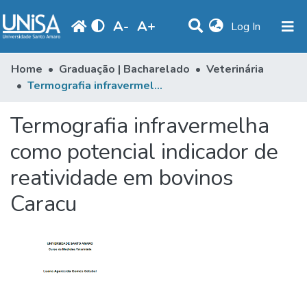
A
-
A
+
(current)
Log In
Communities & Collections
Home
Graduação | Bacharelado
Veterinária
Termografia infravermelha como potencial indicador de reatividade em bovinos Caracu
Statistics
Termografia infravermelha
Browse
como potencial indicador de
Produção Docente
reatividade em bovinos
Library
Caracu
Periodicals