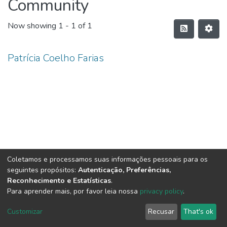
Community
Now showing
1 - 1 of 1
Patrícia Coelho Farias
Coletamos e processamos suas informações pessoais para os
seguintes propósitos:
Autenticação, Preferências,
Reconhecimento e Estatísticas
.
Para aprender mais, por favor leia nossa
privacy policy
.
DSpace software
copyright © 2002-2026
LYRASIS
Customizar
Recusar
That's ok
Cookie settings
Send Feedback