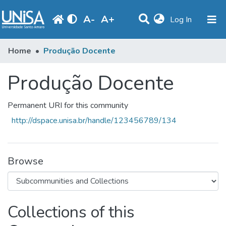
A
-
A
+
(current)
Log In
Communities & Collections
Home
Produção Docente
Statistics
Produção Docente
Browse
Permanent URI for this community
Produção Docente
http://dspace.unisa.br/handle/123456789/134
Library
Periodicals
Browse
Collections of this