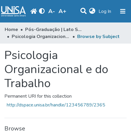
A
-
A
+
(current)
Log In
Communities & Collections
Home
Pós-Graduação | Lato Sensu
Psicologia Organizacional e do Trabalho
Browse by Subject
Browse
Psicologia
Produção Docente
Library
Organizacional e do
Periodicals
Trabalho
Permanent URI for this collection
http://dspace.unisa.br/handle/123456789/2365
Browse