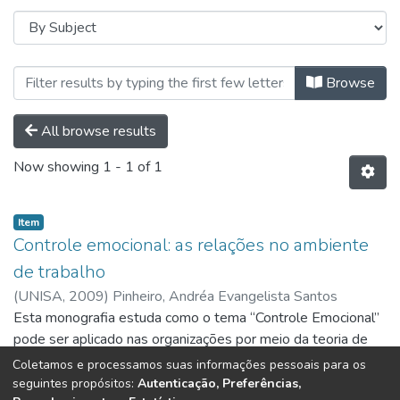
Browsing Psicologia Organizaciona
Browse
All browse results
Now showing
1 - 1 of 1
Item
Controle emocional: as relações no ambiente
de trabalho
(
UNISA,
2009
)
Pinheiro, Andréa Evangelista Santos
Esta monografia estuda como o tema “Controle Emocional”
pode ser aplicado nas organizações por meio da teoria de
inteligência emocional considerando os conceitos de
Coletamos e processamos suas informações pessoais para os
inteligências múltiplas. Reúne estudos para melhor entender
Show more
seguintes propósitos:
Autenticação, Preferências,