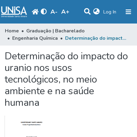
A
-
A
+
(current)
Log In
Communities & Collections
Home
Graduação | Bacharelado
Engenharia Química
Determinação do impacto do uranio nos usos tecnológicos, no meio ambiente e na saúde humana
Statistics
Determinação do impacto do
Browse
uranio nos usos
Produção Docente
tecnológicos, no meio
Library
ambiente e na saúde
Periodicals
humana