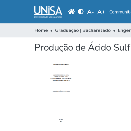
A
-
A
+
Communitie
Home
Graduação | Bacharelado
Engen
Produção de Ácido Sulf