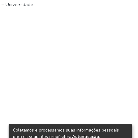
 – Universidade
Coletamos e processamos suas informações pessoais
para os seguintes propósitos:
Autenticação,