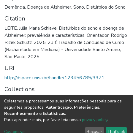
Demência
,
Doença de Alzheimer
,
Sono
,
Distúrbios do Sono
Citation
LEITE, Júlia Maria Schiave. Distúrbios do sono e doença de
Alzheimer: prevalência e características. Orientador: Rodrigo
Rizek Schultz. 2025. 23 f. Trabalho de Conclusão de Curso
(Bacharelado em Medicina) - Universidade Santo Amaro,
São Paulo, 2025.
URI
http://dspace.unisa.br/handle/123456789/3371
Collections
Medicina
Coletamos e processamos suas informações pessoais para os
seguintes propósitos:
Autenticação, Preferências,
Full item page
Reconhecimento e Estatísticas
.
Para aprender mais, por favor leia nossa
privacy policy
.
DSpace software
copyright © 2002-2026
LYRASIS
Customizar
Recusar
That's ok