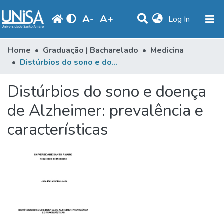
A
-
A
+
(current)
Log In
Communities & Collections
Home
Graduação | Bacharelado
Medicina
Distúrbios do sono e doença de Alzheimer: prevalência e características
Statistics
Distúrbios do sono e doença
Browse
de Alzheimer: prevalência e
Produção Docente
características
Library
Periodicals