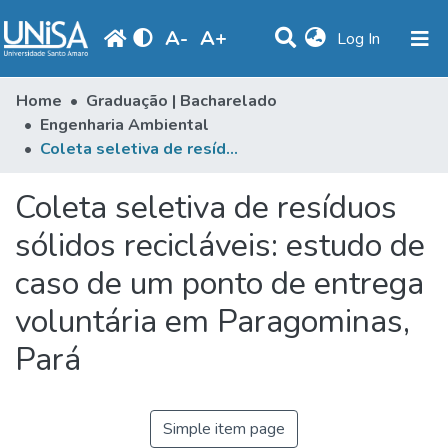
A
-
A
+
(current)
Log In
Communities & Collections
Home
Graduação | Bacharelado
Engenharia Ambiental
Statistics
Coleta seletiva de resíduos sólidos recicláveis: estudo de caso de um ponto de entrega voluntária em Paragominas, Pará
Browse
Coleta seletiva de resíduos
Produção Docente
sólidos recicláveis: estudo de
Library
caso de um ponto de entrega
Periodicals
voluntária em Paragominas,
Pará
Simple item page