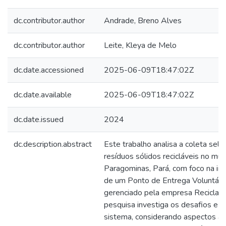
dc.contributor.author
Andrade, Breno Alves
dc.contributor.author
Leite, Kleya de Melo
dc.date.accessioned
2025-06-09T18:47:02Z
dc.date.available
2025-06-09T18:47:02Z
dc.date.issued
2024
dc.description.abstract
Este trabalho analisa a coleta sele
resíduos sólidos recicláveis no mun
Paragominas, Pará, com foco na i
de um Ponto de Entrega Voluntári
gerenciado pela empresa Recicla Br
pesquisa investiga os desafios e 
sistema, considerando aspectos am