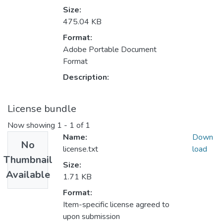
Size:
475.04 KB
Format:
Adobe Portable Document
Format
Description:
License bundle
Now showing
1 - 1 of 1
Name:
Down
No
license.txt
load
Thumbnail
Size:
Available
1.71 KB
Format:
Item-specific license agreed to
upon submission