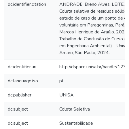
dc.identifier.citation
ANDRADE, Breno Alves; LEITE, Kl
Coleta seletiva de resíduos sólidos 
estudo de caso de um ponto de en
voluntária em Paragominas, Pará. O
Marcos Henrique de Araújo. 2024. 
Trabalho de Conclusão de Curso (
em Engenharia Ambiental) - Unive
Amaro, São Paulo, 2024.
dc.identifier.uri
http://dspace.unisa.br/handle/1
dc.language.iso
pt
dc.publisher
UNISA
dc.subject
Coleta Seletiva
dc.subject
Sustentabilidade