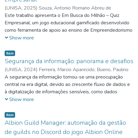
verificar possíveis soluções para tal problema.
(
UNISA,
2025
)
Souza, Antonio Romario Abreu de
Este trabalho apresenta o Em Busca do Milhão – Quiz
Empresarial, um jogo educacional gamificado desenvolvido
como ferramenta de apoio ao ensino de Empreendedorismo
no ensino superior. A proposta surge da necessidade de
Show more
tornar o aprendizado mais dinâmico, interativo e próximo da
realidade de tomada de decisão das empresas. O jogo foi
Item
implementado em Python/Tkinter, utilizando um banco de
Segurança da informação: panorama e desafios
dados local em SQLite com mais de 100 questões
(
UNISA,
2024
)
Ferreira, Marcio Aparecido
;
Bueno, Paulino
revisadas e categorizadas por tema e dificuldade. Cada
Parpineli
A segurança da informação tornou-se uma preocupação
pergunta possui alternativas embaralhadas e explicações
central na era digital, devido ao crescente fluxo de dados e
curtas, permitindo que o jogador aprenda de forma ativa,
à digitalização de informações sensíveis, como dados
recebendo feedback imediato sobre seu desempenho. As
pessoais e comerciais. O aumento da conectividade trouxe
Show more
respostas certas e erradas afetam variáveis simbólicas de
novas vulnerabilidades, como invasões, malware e phishing,
negócio — como faturamento e número de clientes —,
que exigem uma abordagem robusta para garantir a
Item
estimulando a compreensão de conceitos como margem,
confidencialidade, integridade e disponibilidade dos dados.
Albion Guild Manager: automação da gestão
custo, lucro, e indicadores de desempenho (CAC, LTV e
Embora as soluções tecnológicas estejam evoluindo, muitos
de guilds no Discord do jogo Albion Online
ROI). A avaliação do jogo foi realizada por meio de um
usuários negligenciam práticas básicas de proteção, como