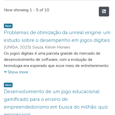
Recent Submissions
Now showing
1 - 5 of 10
Item
Problemas de otimização da unreal engine: um
estudo sobre o desempenho em jogos digitais
(
UNISA,
2025
)
Souza, Kelvin Moraes
Os jogos digitais é uma parcela grande do mercado de
desenvolvimento de software, com a evolução da
tecnologia era esperado que esse meio de entretenimento
se tornasse mais acessível, graças às novas técnicas de
Show more
desenvolvimentos que visam facilitar o processo de criação
desses softwares. Porém foi observado o oposto, com os
Item
últimos lançamentos está cada vez mais comum surgirem
Desenvolvimento de um jogo educacional
jogos com má otimização, e em especial aqueles
gamificado para o ensino de
desenvolvidos na Unreal Engine. Esse trabalho tem como
empreendedorismo em busca do milhão: quiz
objetivo compreender as possíveis causas e com isso,
empresarial