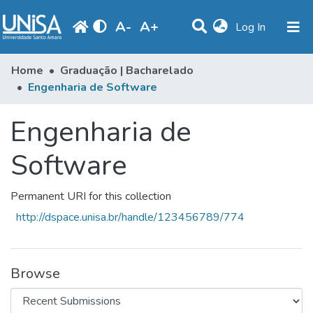
A
-
A
+
(current)
Log In
Statistics
Home
Graduação | Bacharelado
Engenharia de Software
Communities & Collections
Engenharia de
Browse
Produção Docente
Software
Library
Permanent URI for this collection
Periodicals
http://dspace.unisa.br/handle/123456789/774
Browse